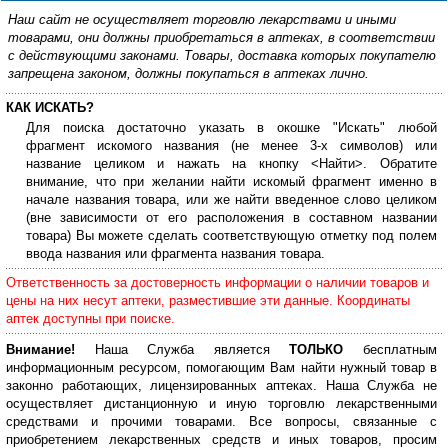
Наш сайт не осуществляет торговлю лекарствами и иными
товарами, они должны приобретаться в аптеках, в соответствии
с действующими законами. Товары, доставка которых покупателю
запрещена законом, должны покупаться в аптеках лично.
КАК ИСКАТЬ?
Для поиска достаточно указать в окошке "Искать" любой
фрагмент искомого названия (не менее 3-х символов) или
название целиком и нажать на кнопку <Найти>. Обратите
внимание, что при желании найти искомый фрагмент именно в
начале названия товара, или же найти введенное слово целиком
(вне зависимости от его расположения в составном названии
товара) Вы можете сделать соответствующую отметку под полем
ввода названия или фрагмента названия товара.
Ответственность за достоверность информации о наличии товаров и
цены на них несут аптеки, разместившие эти данные. Координаты
аптек доступны при поиске.
Внимание!
Наша Служба является
ТОЛЬКО
бесплатным
информационным ресурсом, помогающим Вам найти нужный товар в
законно работающих, лицензированных аптеках. Наша Служба не
осуществляет дистанционную и иную торговлю лекарственными
средствами и прочими товарами. Все вопросы, связанные с
приобретением лекарственных средств и иных товаров, просим