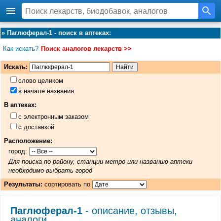
»
Паглюферал-1 - поиск в аптеках
:
Как искать?
Поиск аналогов лекарств >>
Искать:
слово целиком
в начале названия
В аптеках:
с электронным заказом
с доставкой
Расположение:
город:
Для поиска по району, станции метро или названию аптеки
необходимо выбрать город
Результаты:
сортировать по
Паглюферал-1
- описание, отзывы,
аналоги