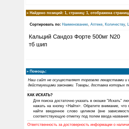
»
Найдено позиций: 1, страниц: 1, отображена страница
Сортировать по:
Наименованию
,
Аптеке
,
Количеству
,
Кальций Сандоз Форте 500мг N20
тб шип
»
Помощь:
Наш сайт не осуществляет торговлю лекарствами и и
действующими законами. Товары, доставка которых по
КАК ИСКАТЬ?
Для поиска достаточно указать в окошке "Искать" лю
нажать на кнопку <Найти>. Обратите внимание, что
найти введенное слово целиком (вне зависимос
соответствующую отметку под полем ввода названия 
Ответственность за достоверность информации о наличии