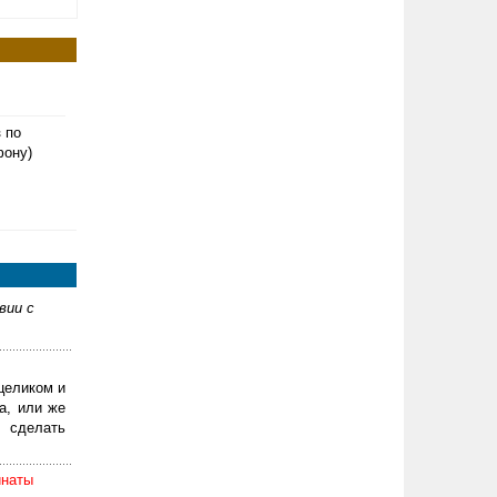
з по
фону)
вии с
целиком и
а, или же
 сделать
инаты