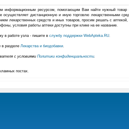
м информационным ресурсом, помогающим Вам найти нужный товар 
е осуществляет дистанционную и иную торговлю лекарственными сре
нием лекарственных средств и иных товаров, просим решать с аптекой, 
фоны, условия работы аптеки доступны при клике на ее название.
у в работе узла - пишите в
службу поддержки WebApteka.RU
.
е в разделе
Лекарства и биодобавки
.
ователя с условиями
Политики конфиденциальности
.
кламных постах.