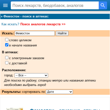
»
Фемостон - поиск в аптеках
:
Как искать?
Поиск аналогов лекарств >>
Искать:
слово целиком
в начале названия
В аптеках:
с электронным заказом
с доставкой
Расположение:
город:
Для поиска по району, станции метро или названию аптеки
необходимо выбрать город
Результаты:
сортировать по