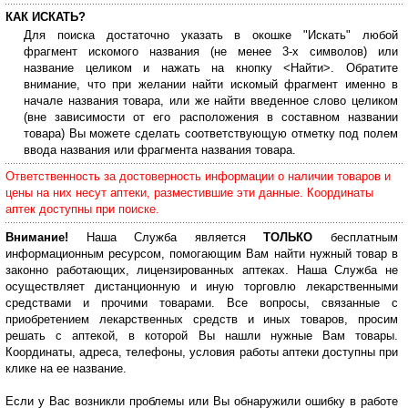
КАК ИСКАТЬ?
Для поиска достаточно указать в окошке "Искать" любой
фрагмент искомого названия (не менее 3-х символов) или
название целиком и нажать на кнопку <Найти>. Обратите
внимание, что при желании найти искомый фрагмент именно в
начале названия товара, или же найти введенное слово целиком
(вне зависимости от его расположения в составном названии
товара) Вы можете сделать соответствующую отметку под полем
ввода названия или фрагмента названия товара.
Ответственность за достоверность информации о наличии товаров и
цены на них несут аптеки, разместившие эти данные. Координаты
аптек доступны при поиске.
Внимание!
Наша Служба является
ТОЛЬКО
бесплатным
информационным ресурсом, помогающим Вам найти нужный товар в
законно работающих, лицензированных аптеках. Наша Служба не
осуществляет дистанционную и иную торговлю лекарственными
средствами и прочими товарами. Все вопросы, связанные с
приобретением лекарственных средств и иных товаров, просим
решать с аптекой, в которой Вы нашли нужные Вам товары.
Координаты, адреса, телефоны, условия работы аптеки доступны при
клике на ее название.
Если у Вас возникли проблемы или Вы обнаружили ошибку в работе