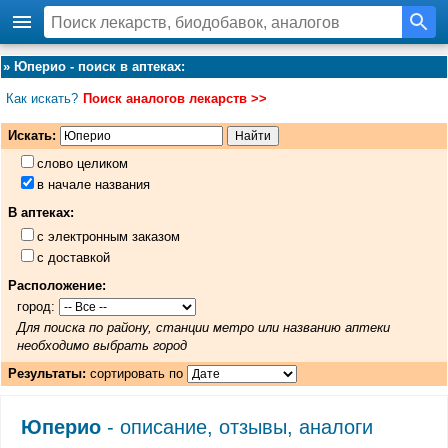
»
Юперио - поиск в аптеках
:
Как искать?
Поиск аналогов лекарств >>
Искать:
слово целиком
в начале названия
В аптеках:
с электронным заказом
с доставкой
Расположение:
город:
Для поиска по району, станции метро или названию аптеки
необходимо выбрать город
Результаты:
сортировать по
Юперио
- описание, отзывы, аналоги