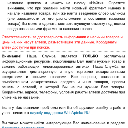
название целиком и нажать на кнопку <Найти>. Обратите
внимание, что при желании найти искомый фрагмент именно в
начале названия товара, или же найти введенное слово целиком
(вне зависимости от его расположения в составном названии
товара) Вы можете сделать соответствующую отметку под полем
ввода названия или фрагмента названия товара.
Ответственность за достоверность информации о наличии товаров и
цены на них несут аптеки, разместившие эти данные. Координаты
аптек доступны при поиске.
Внимание!
Наша Служба является
ТОЛЬКО
бесплатным
информационным ресурсом, помогающим Вам найти нужный товар в
законно работающих, лицензированных аптеках. Наша Служба не
осуществляет дистанционную и иную торговлю лекарственными
средствами и прочими товарами. Все вопросы, связанные с
приобретением лекарственных средств и иных товаров, просим
решать с аптекой, в которой Вы нашли нужные Вам товары.
Координаты, адреса, телефоны, условия работы аптеки доступны при
клике на ее название.
Если у Вас возникли проблемы или Вы обнаружили ошибку в работе
узла - пишите в
службу поддержки WebApteka.RU
.
Вы также можете найти интересующее Вас наименование в разделе