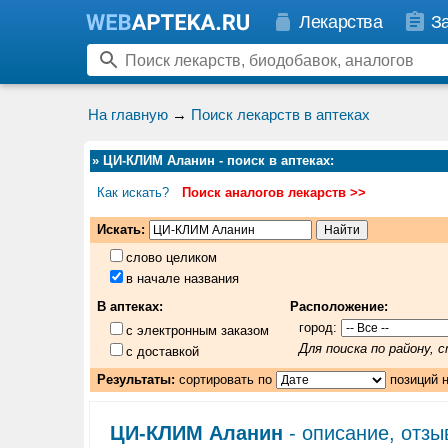
Лекарства
З
На главную
→
Поиск лекарств в аптеках
»
ЦИ-КЛИМ Аланин - поиск в аптеках
:
Как искать?
Поиск аналогов лекарств >>
Искать:
слово целиком
в начале названия
В аптеках:
Расположение:
город:
с электронным заказом
Для поиска по району,
с доставкой
Результаты:
сортировать по
позиций 
ЦИ-КЛИМ Аланин
- описание, отзы