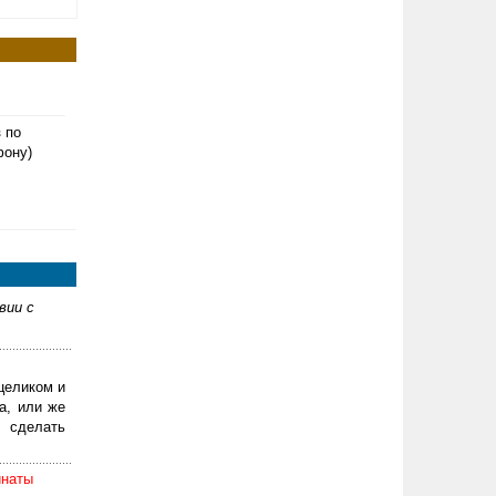
з по
фону)
вии с
целиком и
а, или же
 сделать
инаты