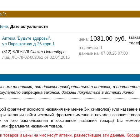
 1:
Цене
,
Дате актуальности
1031.00 руб.
(зака
Аптека ''Будьте здоровы'',
цена:
теле
ул.Парашютная д.25 корп.1
в наличии: 1
(812) 676-6278
Санкт-Петербург
данные на: 07.08.26 07:00
лиц. ЛО-78-02-002061
от 02.04.2015
ными товарами, они должны приобретаться в аптеках, в соответст
купателю запрещена законом, должны покупаться в аптеках лично.
бой фрагмент искомого названия (не менее 3-х символов) или название 
 при желании найти искомый фрагмент именно в начале названия товар
ти от его расположения в составном названии товара) Вы можете
или фрагмента названия товара.
 товаров и цены на них несут аптеки, разместившие эти данные. Коорд