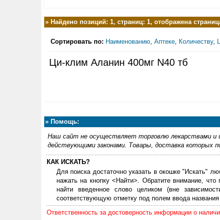
»
Найдено позиций: 1, страниц: 1, отображена страница
Сортировать по:
Наименованию
,
Аптеке
,
Количеству
,
Ци-клим Аланин 400мг N40 тб
»
Помощь:
Наш сайт не осуществляет торговлю лекарствами и и
действующими законами. Товары, доставка которых по
КАК ИСКАТЬ?
Для поиска достаточно указать в окошке "Искать" лю
нажать на кнопку <Найти>. Обратите внимание, что
найти введенное слово целиком (вне зависимос
соответствующую отметку под полем ввода названия 
Ответственность за достоверность информации о наличии