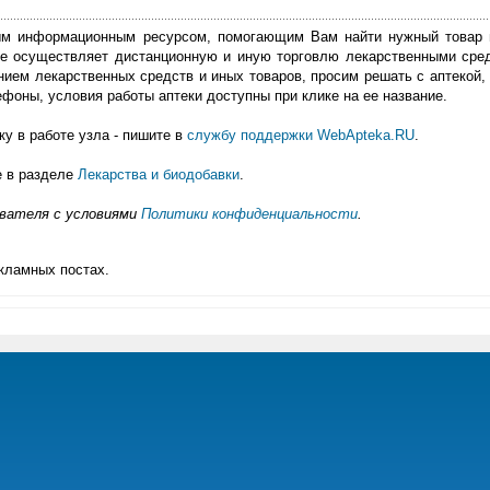
м информационным ресурсом, помогающим Вам найти нужный товар 
е осуществляет дистанционную и иную торговлю лекарственными сре
нием лекарственных средств и иных товаров, просим решать с аптекой, 
фоны, условия работы аптеки доступны при клике на ее название.
у в работе узла - пишите в
службу поддержки WebApteka.RU
.
е в разделе
Лекарства и биодобавки
.
ователя с условиями
Политики конфиденциальности
.
кламных постах.