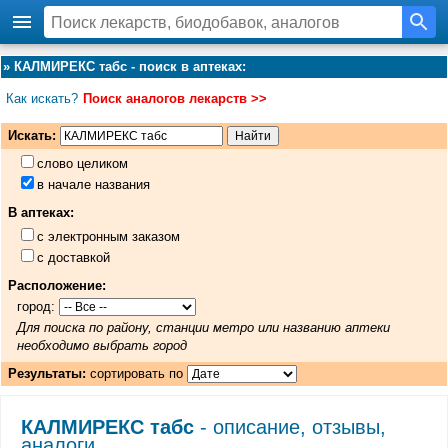
»
КАЛМИРЕКС табс - поиск в аптеках
:
Как искать?
Поиск аналогов лекарств >>
Искать:
слово целиком
в начале названия
В аптеках:
с электронным заказом
с доставкой
Расположение:
город:
Для поиска по району, станции метро или названию аптеки
необходимо выбрать город
Результаты:
сортировать по
КАЛМИРЕКС табс
- описание, отзывы,
аналоги