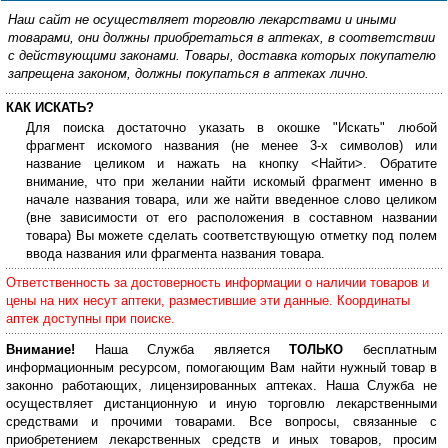
Наш сайт не осуществляет торговлю лекарствами и иными
товарами, они должны приобретаться в аптеках, в соответствии
с действующими законами. Товары, доставка которых покупателю
запрещена законом, должны покупаться в аптеках лично.
КАК ИСКАТЬ?
Для поиска достаточно указать в окошке "Искать" любой
фрагмент искомого названия (не менее 3-х символов) или
название целиком и нажать на кнопку <Найти>. Обратите
внимание, что при желании найти искомый фрагмент именно в
начале названия товара, или же найти введенное слово целиком
(вне зависимости от его расположения в составном названии
товара) Вы можете сделать соответствующую отметку под полем
ввода названия или фрагмента названия товара.
Ответственность за достоверность информации о наличии товаров и
цены на них несут аптеки, разместившие эти данные. Координаты
аптек доступны при поиске.
Внимание!
Наша Служба является
ТОЛЬКО
бесплатным
информационным ресурсом, помогающим Вам найти нужный товар в
законно работающих, лицензированных аптеках. Наша Служба не
осуществляет дистанционную и иную торговлю лекарственными
средствами и прочими товарами. Все вопросы, связанные с
приобретением лекарственных средств и иных товаров, просим