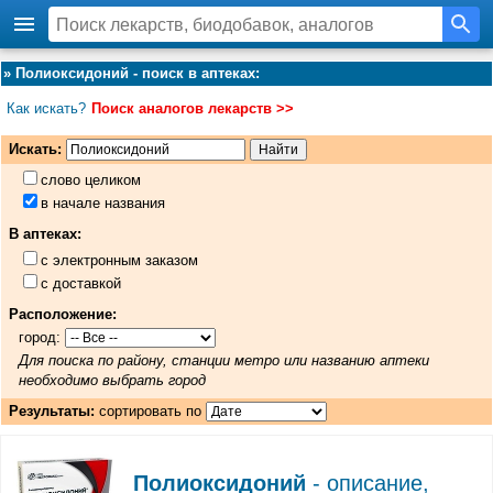
»
Полиоксидоний - поиск в аптеках
:
Как искать?
Поиск аналогов лекарств >>
Искать:
слово целиком
в начале названия
В аптеках:
с электронным заказом
с доставкой
Расположение:
город:
Для поиска по району, станции метро или названию аптеки
необходимо выбрать город
Результаты:
сортировать по
Полиоксидоний
- описание,