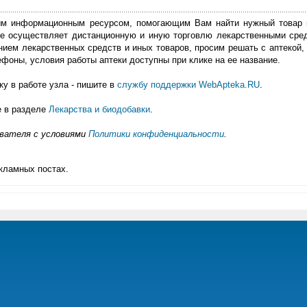
м информационным ресурсом, помогающим Вам найти нужный товар 
е осуществляет дистанционную и иную торговлю лекарственными сре
нием лекарственных средств и иных товаров, просим решать с аптекой, 
фоны, условия работы аптеки доступны при клике на ее название.
у в работе узла - пишите в
службу поддержки WebApteka.RU
.
е в разделе
Лекарства и биодобавки
.
ователя с условиями
Политики конфиденциальности
.
кламных постах.