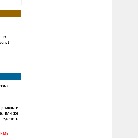
з по
фону)
вии с
целиком и
а, или же
 сделать
инаты