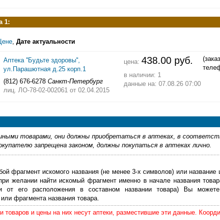
 1:
Цене
,
Дате актуальности
438.00 руб.
(зака
Аптека ''Будьте здоровы'',
цена:
теле
ул.Парашютная д.25 корп.1
в наличии: 1
(812) 676-6278
Санкт-Петербург
данные на: 07.08.26 07:00
лиц. ЛО-78-02-002061
от 02.04.2015
ными товарами, они должны приобретаться в аптеках, в соответст
купателю запрещена законом, должны покупаться в аптеках лично.
бой фрагмент искомого названия (не менее 3-х символов) или название 
 при желании найти искомый фрагмент именно в начале названия товар
ти от его расположения в составном названии товара) Вы можете
или фрагмента названия товара.
 товаров и цены на них несут аптеки, разместившие эти данные. Коорд