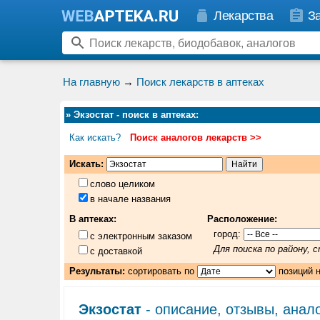
Лекарства
З
На главную
→
Поиск лекарств в аптеках
»
Экзостат - поиск в аптеках
:
Как искать?
Поиск аналогов лекарств >>
Искать:
слово целиком
в начале названия
В аптеках:
Расположение:
город:
с электронным заказом
Для поиска по району,
с доставкой
Результаты:
сортировать по
позиций 
Экзостат
- описание, отзывы, анал