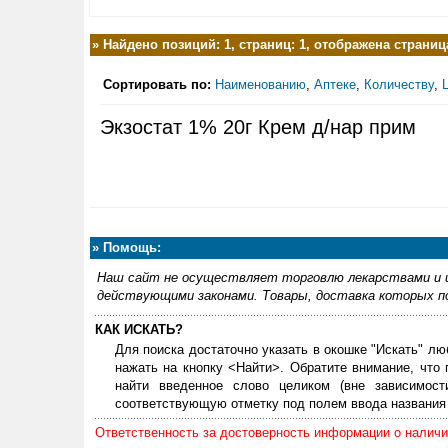
»
Найдено позиций: 1, страниц: 1, отображена страница
Сортировать по:
Наименованию
,
Аптеке
,
Количеству
,
Экзостат 1% 20г Крем д/нар прим
»
Помощь:
Наш сайт не осуществляет торговлю лекарствами и и
действующими законами. Товары, доставка которых по
КАК ИСКАТЬ?
Для поиска достаточно указать в окошке "Искать" лю
нажать на кнопку <Найти>. Обратите внимание, что
найти введенное слово целиком (вне зависимос
соответствующую отметку под полем ввода названия 
Ответственность за достоверность информации о наличии