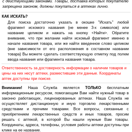
с действующими законами. Товары, доставка которых покупателю
запрещена законом, должны покупаться в аптеках лично.
КАК ИСКАТЬ?
Для поиска достаточно указать в окошке "Искать" любой
фрагмент искомого названия (не менее 3-х символов) или
название целиком и нажать на кнопку <Найти>. Обратите
внимание, что при желании найти искомый фрагмент именно в
начале названия товара, или же найти введенное слово целиком
(вне зависимости от его расположения в составном названии
товара) Вы можете сделать соответствующую отметку под полем
ввода названия или фрагмента названия товара.
Ответственность за достоверность информации о наличии товаров и
цены на них несут аптеки, разместившие эти данные. Координаты
аптек доступны при поиске.
Внимание!
Наша Служба является
ТОЛЬКО
бесплатным
информационным ресурсом, помогающим Вам найти нужный товар в
законно работающих, лицензированных аптеках. Наша Служба не
осуществляет дистанционную и иную торговлю лекарственными
средствами и прочими товарами. Все вопросы, связанные с
приобретением лекарственных средств и иных товаров, просим
решать с аптекой, в которой Вы нашли нужные Вам товары.
Координаты, адреса, телефоны, условия работы аптеки доступны при
клике на ее название.