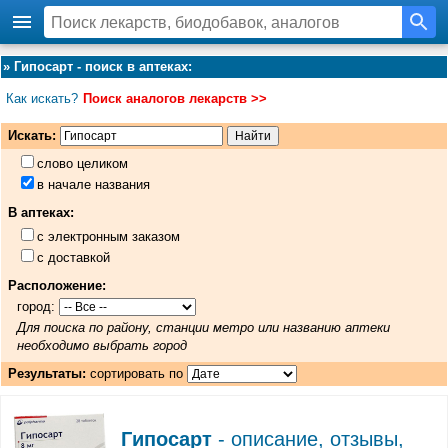
»
Гипосарт - поиск в аптеках
:
Как искать?
Поиск аналогов лекарств >>
Искать:
слово целиком
в начале названия
В аптеках:
с электронным заказом
с доставкой
Расположение:
город:
Для поиска по району, станции метро или названию аптеки
необходимо выбрать город
Результаты:
сортировать по
Гипосарт
- описание, отзывы,