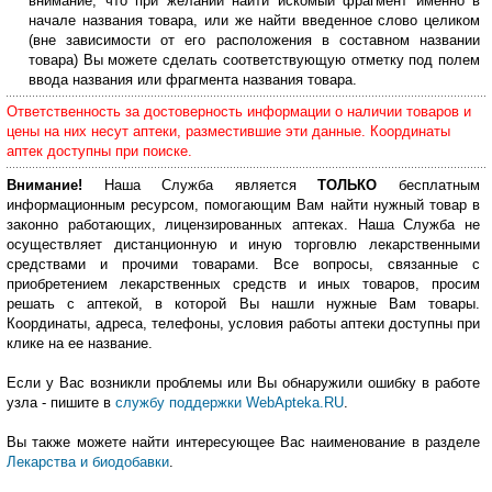
внимание, что при желании найти искомый фрагмент именно в
начале названия товара, или же найти введенное слово целиком
(вне зависимости от его расположения в составном названии
товара) Вы можете сделать соответствующую отметку под полем
ввода названия или фрагмента названия товара.
Ответственность за достоверность информации о наличии товаров и
цены на них несут аптеки, разместившие эти данные. Координаты
аптек доступны при поиске.
Внимание!
Наша Служба является
ТОЛЬКО
бесплатным
информационным ресурсом, помогающим Вам найти нужный товар в
законно работающих, лицензированных аптеках. Наша Служба не
осуществляет дистанционную и иную торговлю лекарственными
средствами и прочими товарами. Все вопросы, связанные с
приобретением лекарственных средств и иных товаров, просим
решать с аптекой, в которой Вы нашли нужные Вам товары.
Координаты, адреса, телефоны, условия работы аптеки доступны при
клике на ее название.
Если у Вас возникли проблемы или Вы обнаружили ошибку в работе
узла - пишите в
службу поддержки WebApteka.RU
.
Вы также можете найти интересующее Вас наименование в разделе
Лекарства и биодобавки
.