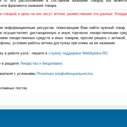
ти от его расположения в составном названии товара) Вы можете
или фрагмента названия товара.
 товаров и цены на них несут аптеки, разместившие эти данные. Коорд
м информационным ресурсом, помогающим Вам найти нужный товар 
е осуществляет дистанционную и иную торговлю лекарственными сре
нием лекарственных средств и иных товаров, просим решать с аптекой, 
фоны, условия работы аптеки доступны при клике на ее название.
у в работе узла - пишите в
службу поддержки WebApteka.RU
.
е в разделе
Лекарства и биодобавки
.
ователя с условиями
Политики конфиденциальности
.
кламных постах.