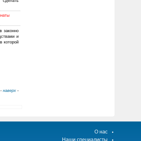
 сделать
инаты
в законно
дствами и
в которой
-
наверх
-
О нас
Наши специалисты