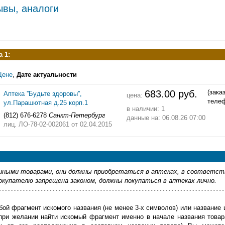
ывы, аналоги
 1:
Цене
,
Дате актуальности
683.00 руб.
(зака
Аптека ''Будьте здоровы'',
цена:
теле
ул.Парашютная д.25 корп.1
в наличии: 1
(812) 676-6278
Санкт-Петербург
данные на: 06.08.26 07:00
лиц. ЛО-78-02-002061
от 02.04.2015
ными товарами, они должны приобретаться в аптеках, в соответст
купателю запрещена законом, должны покупаться в аптеках лично.
бой фрагмент искомого названия (не менее 3-х символов) или название 
 при желании найти искомый фрагмент именно в начале названия товар