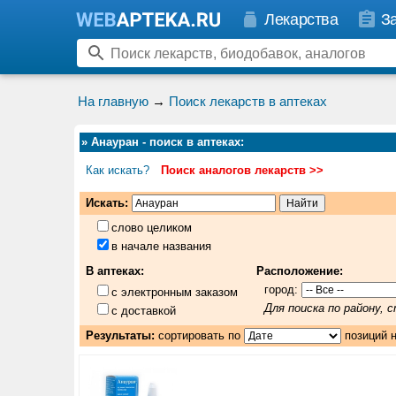
Лекарства
З
На главную
→
Поиск лекарств в аптеках
»
Анауран - поиск в аптеках
:
Как искать?
Поиск аналогов лекарств >>
Искать:
слово целиком
в начале названия
В аптеках:
Расположение:
город:
с электронным заказом
Для поиска по району,
с доставкой
Результаты:
сортировать по
позиций 