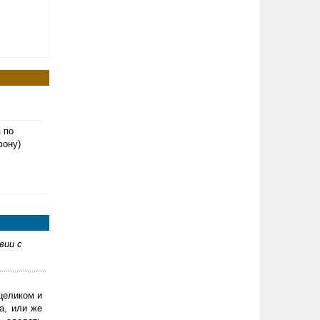
з по
фону)
вии с
целиком и
а, или же