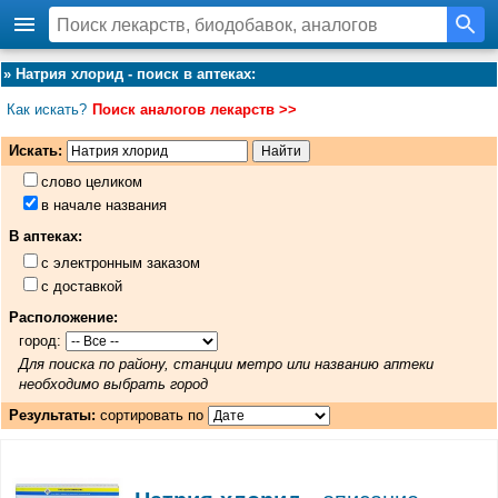
»
Натрия хлорид - поиск в аптеках
:
Как искать?
Поиск аналогов лекарств >>
Искать:
слово целиком
в начале названия
В аптеках:
с электронным заказом
с доставкой
Расположение:
город:
Для поиска по району, станции метро или названию аптеки
необходимо выбрать город
Результаты:
сортировать по