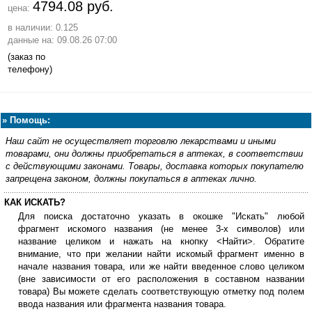
4794.08 руб.
цена:
в наличии: 0.125
данные на: 09.08.26 07:00
(заказ по
телефону)
»
Помощь:
Наш сайт не осуществляет торговлю лекарствами и иными
товарами, они должны приобретаться в аптеках, в соответствии
с действующими законами. Товары, доставка которых покупателю
запрещена законом, должны покупаться в аптеках лично.
КАК ИСКАТЬ?
Для поиска достаточно указать в окошке "Искать" любой
фрагмент искомого названия (не менее 3-х символов) или
название целиком и нажать на кнопку <Найти>. Обратите
внимание, что при желании найти искомый фрагмент именно в
начале названия товара, или же найти введенное слово целиком
(вне зависимости от его расположения в составном названии
товара) Вы можете сделать соответствующую отметку под полем
ввода названия или фрагмента названия товара.