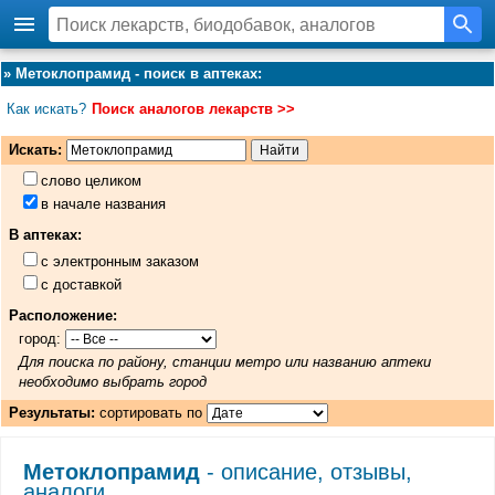
»
Метоклопрамид - поиск в аптеках
:
Как искать?
Поиск аналогов лекарств >>
Искать:
слово целиком
в начале названия
В аптеках:
с электронным заказом
с доставкой
Расположение:
город:
Для поиска по району, станции метро или названию аптеки
необходимо выбрать город
Результаты:
сортировать по
Метоклопрамид
- описание, отзывы,
аналоги