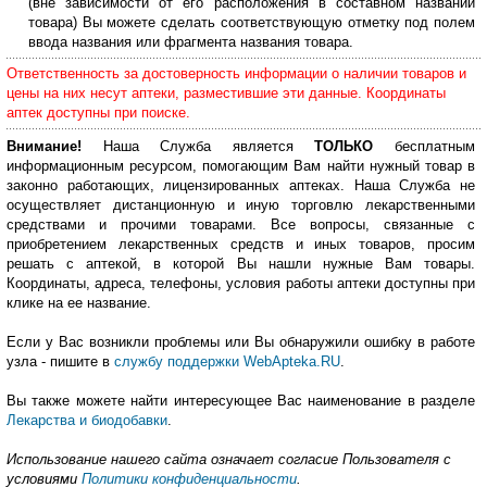
(вне зависимости от его расположения в составном названии
товара) Вы можете сделать соответствующую отметку под полем
ввода названия или фрагмента названия товара.
Ответственность за достоверность информации о наличии товаров и
цены на них несут аптеки, разместившие эти данные. Координаты
аптек доступны при поиске.
Внимание!
Наша Служба является
ТОЛЬКО
бесплатным
информационным ресурсом, помогающим Вам найти нужный товар в
законно работающих, лицензированных аптеках. Наша Служба не
осуществляет дистанционную и иную торговлю лекарственными
средствами и прочими товарами. Все вопросы, связанные с
приобретением лекарственных средств и иных товаров, просим
решать с аптекой, в которой Вы нашли нужные Вам товары.
Координаты, адреса, телефоны, условия работы аптеки доступны при
клике на ее название.
Если у Вас возникли проблемы или Вы обнаружили ошибку в работе
узла - пишите в
службу поддержки WebApteka.RU
.
Вы также можете найти интересующее Вас наименование в разделе
Лекарства и биодобавки
.
Использование нашего сайта означает согласие Пользователя с
условиями
Политики конфиденциальности
.