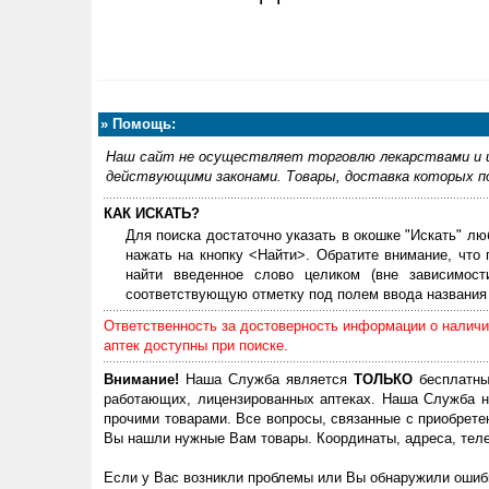
»
Помощь:
Наш сайт не осуществляет торговлю лекарствами и и
действующими законами. Товары, доставка которых по
КАК ИСКАТЬ?
Для поиска достаточно указать в окошке "Искать" лю
нажать на кнопку <Найти>. Обратите внимание, что
найти введенное слово целиком (вне зависимос
соответствующую отметку под полем ввода названия 
Ответственность за достоверность информации о наличии
аптек доступны при поиске.
Внимание!
Наша Служба является
ТОЛЬКО
бесплатны
работающих, лицензированных аптеках. Наша Служба н
прочими товарами. Все вопросы, связанные с приобрете
Вы нашли нужные Вам товары. Координаты, адреса, теле
Если у Вас возникли проблемы или Вы обнаружили ошибк