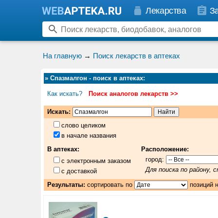
Лекарства
З
На главную
→
Поиск лекарств в аптеках
»
Спазмалгон - поиск в аптеках
:
Как искать?
Поиск аналогов лекарств >>
Искать:
слово целиком
в начале названия
В аптеках:
Расположение:
город:
с электронным заказом
Для поиска по району,
с доставкой
Результаты:
сортировать по
позиций 