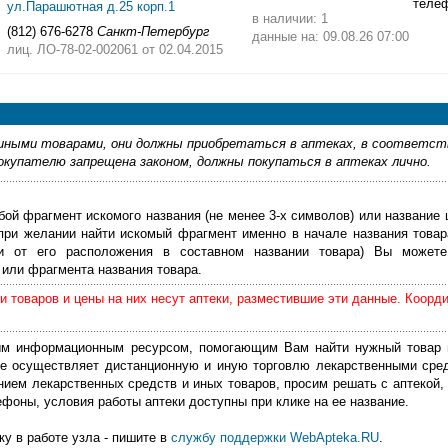
теле
ул.Парашютная д.25 корп.1
в наличии: 1
(812) 676-6278
Санкт-Петербург
данные на: 09.08.26 07:00
лиц. ЛО-78-02-002061
от 02.04.2015
ными товарами, они должны приобретаться в аптеках, в соответст
купателю запрещена законом, должны покупаться в аптеках лично.
бой фрагмент искомого названия (не менее 3-х символов) или название 
 при желании найти искомый фрагмент именно в начале названия товар
ти от его расположения в составном названии товара) Вы можете
или фрагмента названия товара.
 товаров и цены на них несут аптеки, разместившие эти данные. Коорд
м информационным ресурсом, помогающим Вам найти нужный товар 
е осуществляет дистанционную и иную торговлю лекарственными сре
нием лекарственных средств и иных товаров, просим решать с аптекой, 
фоны, условия работы аптеки доступны при клике на ее название.
у в работе узла - пишите в
службу поддержки WebApteka.RU
.