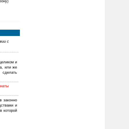
фону)
вии с
целиком и
а, или же
 сделать
инаты
в законно
дствами и
в которой