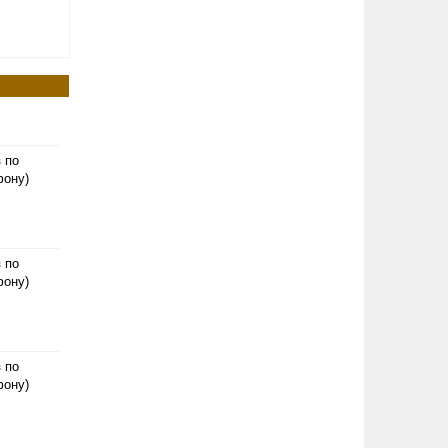
з по
фону)
з по
фону)
з по
фону)