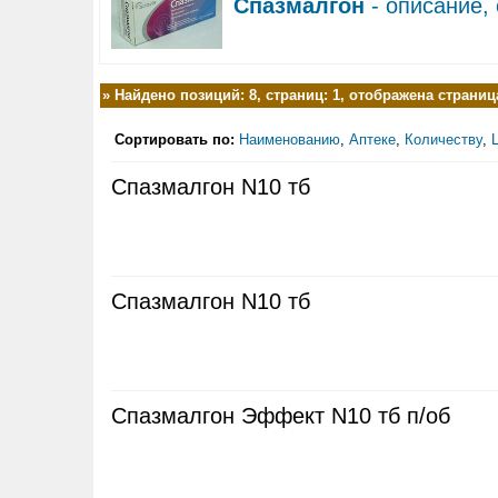
Спазмалгон
- описание,
»
Найдено позиций: 8, страниц: 1, отображена страница
Сортировать по:
Наименованию
,
Аптеке
,
Количеству
,
Спазмалгон N10 тб
Спазмалгон N10 тб
Спазмалгон Эффект N10 тб п/об