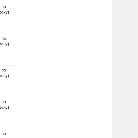
з по
фону)
з по
фону)
з по
фону)
з по
фону)
з по