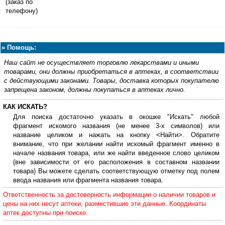
(заказ по
телефону)
»
Помощь:
Наш сайт не осуществляет торговлю лекарствами и иными
товарами, они должны приобретаться в аптеках, в соответствии
с действующими законами. Товары, доставка которых покупателю
запрещена законом, должны покупаться в аптеках лично.
КАК ИСКАТЬ?
Для поиска достаточно указать в окошке "Искать" любой
фрагмент искомого названия (не менее 3-х символов) или
название целиком и нажать на кнопку <Найти>. Обратите
внимание, что при желании найти искомый фрагмент именно в
начале названия товара, или же найти введенное слово целиком
(вне зависимости от его расположения в составном названии
товара) Вы можете сделать соответствующую отметку под полем
ввода названия или фрагмента названия товара.
Ответственность за достоверность информации о наличии товаров и
цены на них несут аптеки, разместившие эти данные. Координаты
аптек доступны при поиске.