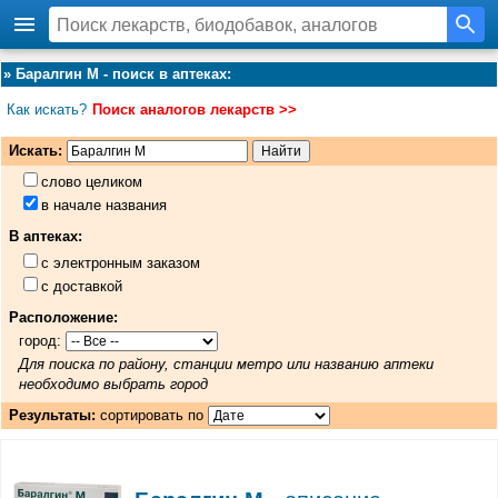
»
Баралгин М - поиск в аптеках
:
Как искать?
Поиск аналогов лекарств >>
Искать:
слово целиком
в начале названия
В аптеках:
с электронным заказом
с доставкой
Расположение:
город:
Для поиска по району, станции метро или названию аптеки
необходимо выбрать город
Результаты:
сортировать по