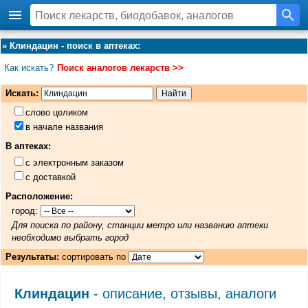
»
Клиндацин - поиск в аптеках
:
Как искать?
Поиск аналогов лекарств >>
Искать:
слово целиком
в начале названия
В аптеках:
с электронным заказом
с доставкой
Расположение:
город:
Для поиска по району, станции метро или названию аптеки
необходимо выбрать город
Результаты:
сортировать по
Клиндацин
- описание, отзывы, аналоги