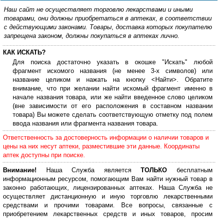
Наш сайт не осуществляет торговлю лекарствами и иными
товарами, они должны приобретаться в аптеках, в соответствии
с действующими законами. Товары, доставка которых покупателю
запрещена законом, должны покупаться в аптеках лично.
КАК ИСКАТЬ?
Для поиска достаточно указать в окошке "Искать" любой
фрагмент искомого названия (не менее 3-х символов) или
название целиком и нажать на кнопку <Найти>. Обратите
внимание, что при желании найти искомый фрагмент именно в
начале названия товара, или же найти введенное слово целиком
(вне зависимости от его расположения в составном названии
товара) Вы можете сделать соответствующую отметку под полем
ввода названия или фрагмента названия товара.
Ответственность за достоверность информации о наличии товаров и
цены на них несут аптеки, разместившие эти данные. Координаты
аптек доступны при поиске.
Внимание!
Наша Служба является
ТОЛЬКО
бесплатным
информационным ресурсом, помогающим Вам найти нужный товар в
законно работающих, лицензированных аптеках. Наша Служба не
осуществляет дистанционную и иную торговлю лекарственными
средствами и прочими товарами. Все вопросы, связанные с
приобретением лекарственных средств и иных товаров, просим