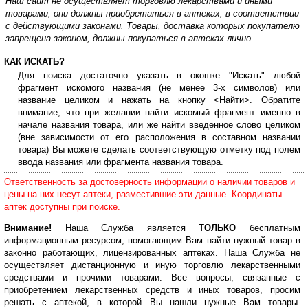
Наш сайт не осуществляет торговлю лекарствами и иными
товарами, они должны приобретаться в аптеках, в соответствии
с действующими законами. Товары, доставка которых покупателю
запрещена законом, должны покупаться в аптеках лично.
КАК ИСКАТЬ?
Для поиска достаточно указать в окошке "Искать" любой
фрагмент искомого названия (не менее 3-х символов) или
название целиком и нажать на кнопку <Найти>. Обратите
внимание, что при желании найти искомый фрагмент именно в
начале названия товара, или же найти введенное слово целиком
(вне зависимости от его расположения в составном названии
товара) Вы можете сделать соответствующую отметку под полем
ввода названия или фрагмента названия товара.
Ответственность за достоверность информации о наличии товаров и
цены на них несут аптеки, разместившие эти данные. Координаты
аптек доступны при поиске.
Внимание!
Наша Служба является
ТОЛЬКО
бесплатным
информационным ресурсом, помогающим Вам найти нужный товар в
законно работающих, лицензированных аптеках. Наша Служба не
осуществляет дистанционную и иную торговлю лекарственными
средствами и прочими товарами. Все вопросы, связанные с
приобретением лекарственных средств и иных товаров, просим
решать с аптекой, в которой Вы нашли нужные Вам товары.