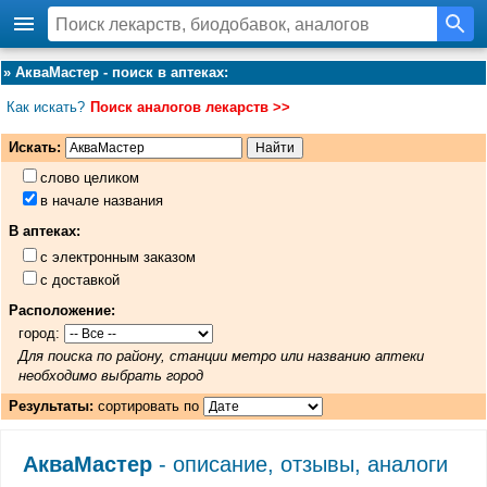
»
АкваМастер - поиск в аптеках
:
Как искать?
Поиск аналогов лекарств >>
Искать:
слово целиком
в начале названия
В аптеках:
с электронным заказом
с доставкой
Расположение:
город:
Для поиска по району, станции метро или названию аптеки
необходимо выбрать город
Результаты:
сортировать по
АкваМастер
- описание, отзывы, аналоги