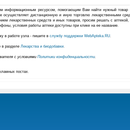
м информационным ресурсом, помогающим Вам найти нужный товар 
е осуществляет дистанционную и иную торговлю лекарственными сре
нием лекарственных средств и иных товаров, просим решать с аптекой, 
фоны, условия работы аптеки доступны при клике на ее название.
у в работе узла - пишите в
службу поддержки WebApteka.RU
.
е в разделе
Лекарства и биодобавки
.
ователя с условиями
Политики конфиденциальности
.
кламных постах.