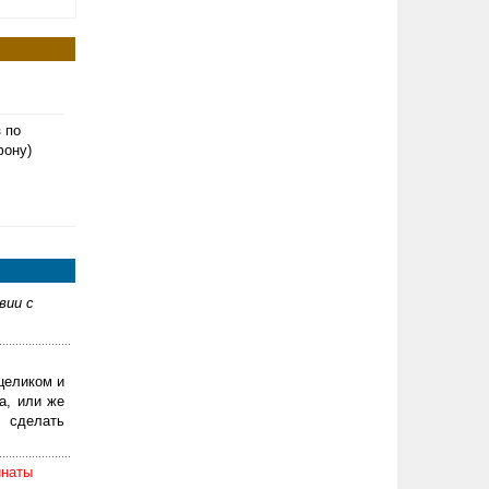
з по
фону)
вии с
целиком и
а, или же
 сделать
инаты