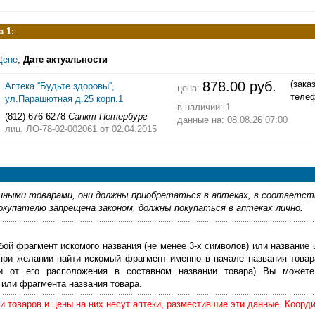
 1:
Цене
,
Дате актуальности
878.00 руб.
(зака
Аптека ''Будьте здоровы'',
цена:
теле
ул.Парашютная д.25 корп.1
в наличии: 1
(812) 676-6278
Санкт-Петербург
данные на: 08.08.26 07:00
лиц. ЛО-78-02-002061
от 02.04.2015
ными товарами, они должны приобретаться в аптеках, в соответст
купателю запрещена законом, должны покупаться в аптеках лично.
бой фрагмент искомого названия (не менее 3-х символов) или название 
 при желании найти искомый фрагмент именно в начале названия товар
ти от его расположения в составном названии товара) Вы можете
или фрагмента названия товара.
 товаров и цены на них несут аптеки, разместившие эти данные. Коорд