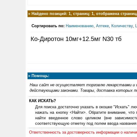
»
Найдено позиций: 1, страниц: 1, отображена страница
Сортировать по:
Наименованию
,
Аптеке
,
Количеству
,
Ко-Диротон 10мг+12.5мг N30 тб
»
Помощь:
Наш сайт не осуществляет торговлю лекарствами и и
действующими законами. Товары, доставка которых по
КАК ИСКАТЬ?
Для поиска достаточно указать в окошке "Искать" лю
нажать на кнопку <Найти>. Обратите внимание, что
найти введенное слово целиком (вне зависимос
соответствующую отметку под полем ввода названия 
Ответственность за достоверность информации о наличии