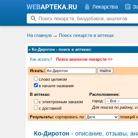
Лекарства
З
На главную
→
Поиск лекарств в аптеках
»
Ко-Диротон - поиск в аптеках
:
Как искать?
Поиск аналогов лекарств >>
Искать:
слово целиком
в начале названия
В аптеках:
Расположение:
город:
с электронным заказом
Для поиска по району,
с доставкой
Результаты:
сортировать по
позиций 
Ко-Диротон
- описание, отзывы, ан