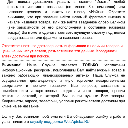
Для поиска достаточно указать в окошке "Искать" любой
фрагмент искомого названия (не менее 3-х символов) или
название целиком и нажать на кнопку <Найти>. Обратите
внимание, что при желании найти искомый фрагмент именно в
начале названия товара, или же найти введенное слово целиком
(вне зависимости от его расположения в составном названии
товара) Вы можете сделать соответствующую отметку под полем
ввода названия или фрагмента названия товара.
Ответственность за достоверность информации о наличии товаров и
цены на них несут аптеки, разместившие эти данные. Координаты
аптек доступны при поиске.
Внимание!
Наша Служба является
ТОЛЬКО
бесплатным
информационным ресурсом, помогающим Вам найти нужный товар в
законно работающих, лицензированных аптеках. Наша Служба не
осуществляет дистанционную и иную торговлю лекарственными
средствами и прочими товарами. Все вопросы, связанные с
приобретением лекарственных средств и иных товаров, просим
решать с аптекой, в которой Вы нашли нужные Вам товары.
Координаты, адреса, телефоны, условия работы аптеки доступны при
клике на ее название.
Если у Вас возникли проблемы или Вы обнаружили ошибку в работе
узла - пишите в
службу поддержки WebApteka.RU
.