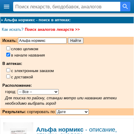
»
Альфа нормикс - поиск в аптеках
:
Как искать?
Поиск аналогов лекарств >>
Искать:
слово целиком
в начале названия
В аптеках:
с электронным заказом
с доставкой
Расположение:
город:
Для поиска по району, станции метро или названию аптеки
необходимо выбрать город
Результаты:
сортировать по
Альфа нормикс
- описание,