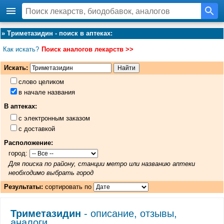
»
Триметазидин - поиск в аптеках
:
Как искать?
Поиск аналогов лекарств >>
Искать:
слово целиком
в начале названия
В аптеках:
с электронным заказом
с доставкой
Расположение:
город:
Для поиска по району, станции метро или названию аптеки
необходимо выбрать город
Результаты:
сортировать по
Триметазидин
- описание, отзывы,
аналоги