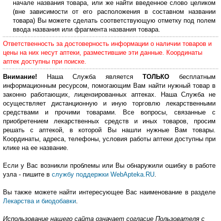
начале названия товара, или же найти введенное слово целиком
(вне зависимости от его расположения в составном названии
товара) Вы можете сделать соответствующую отметку под полем
ввода названия или фрагмента названия товара.
Ответственность за достоверность информации о наличии товаров и
цены на них несут аптеки, разместившие эти данные. Координаты
аптек доступны при поиске.
Внимание!
Наша Служба является
ТОЛЬКО
бесплатным
информационным ресурсом, помогающим Вам найти нужный товар в
законно работающих, лицензированных аптеках. Наша Служба не
осуществляет дистанционную и иную торговлю лекарственными
средствами и прочими товарами. Все вопросы, связанные с
приобретением лекарственных средств и иных товаров, просим
решать с аптекой, в которой Вы нашли нужные Вам товары.
Координаты, адреса, телефоны, условия работы аптеки доступны при
клике на ее название.
Если у Вас возникли проблемы или Вы обнаружили ошибку в работе
узла - пишите в
службу поддержки WebApteka.RU
.
Вы также можете найти интересующее Вас наименование в разделе
Лекарства и биодобавки
.
Использование нашего сайта означает согласие Пользователя с