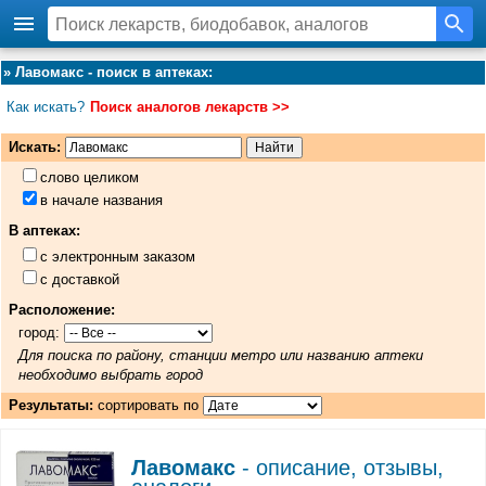
»
Лавомакс - поиск в аптеках
:
Как искать?
Поиск аналогов лекарств >>
Искать:
слово целиком
в начале названия
В аптеках:
с электронным заказом
с доставкой
Расположение:
город:
Для поиска по району, станции метро или названию аптеки
необходимо выбрать город
Результаты:
сортировать по
Лавомакс
- описание, отзывы,