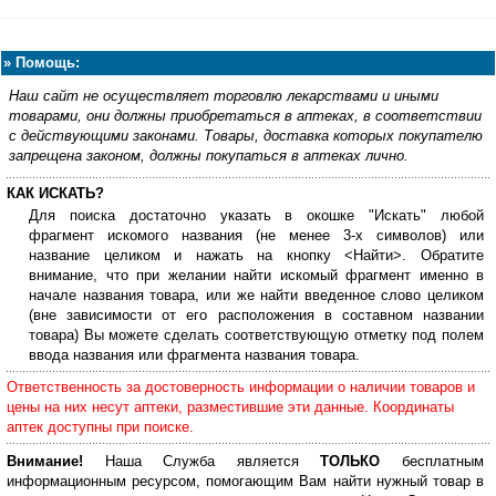
»
Помощь:
Наш сайт не осуществляет торговлю лекарствами и иными
товарами, они должны приобретаться в аптеках, в соответствии
с действующими законами. Товары, доставка которых покупателю
запрещена законом, должны покупаться в аптеках лично.
КАК ИСКАТЬ?
Для поиска достаточно указать в окошке "Искать" любой
фрагмент искомого названия (не менее 3-х символов) или
название целиком и нажать на кнопку <Найти>. Обратите
внимание, что при желании найти искомый фрагмент именно в
начале названия товара, или же найти введенное слово целиком
(вне зависимости от его расположения в составном названии
товара) Вы можете сделать соответствующую отметку под полем
ввода названия или фрагмента названия товара.
Ответственность за достоверность информации о наличии товаров и
цены на них несут аптеки, разместившие эти данные. Координаты
аптек доступны при поиске.
Внимание!
Наша Служба является
ТОЛЬКО
бесплатным
информационным ресурсом, помогающим Вам найти нужный товар в