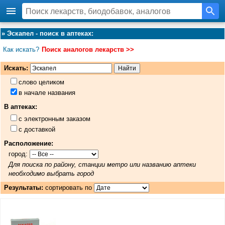
»
Эскапел - поиск в аптеках
:
Как искать?
Поиск аналогов лекарств >>
Искать:
слово целиком
в начале названия
В аптеках:
с электронным заказом
с доставкой
Расположение:
город:
Для поиска по району, станции метро или названию аптеки
необходимо выбрать город
Результаты:
сортировать по