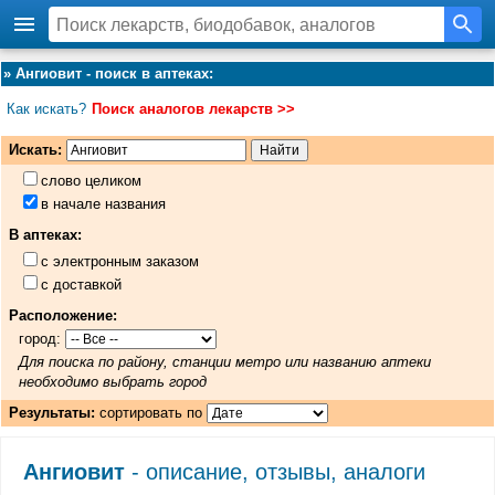
»
Ангиовит - поиск в аптеках
:
Как искать?
Поиск аналогов лекарств >>
Искать:
слово целиком
в начале названия
В аптеках:
с электронным заказом
с доставкой
Расположение:
город:
Для поиска по району, станции метро или названию аптеки
необходимо выбрать город
Результаты:
сортировать по
Ангиовит
- описание, отзывы, аналоги