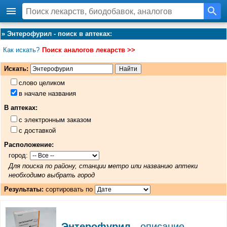
»
Энтерофурил - поиск в аптеках
:
Как искать?
Поиск аналогов лекарств >>
Искать:
слово целиком
в начале названия
В аптеках:
с электронным заказом
с доставкой
Расположение:
город:
Для поиска по району, станции метро или названию аптеки
необходимо выбрать город
Результаты:
сортировать по
Энтерофурил
- описание,