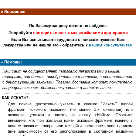
»
Внимание:
По Вашему запросу ничего не найдено.
Попробуйте
повторить поиск с менее жёсткими критериями
Если Вы испытываете трудности с поиском нужного Вам
лекарства или не нашли его -
обратитесь к
нашим консультантам
»
Помощь:
Наш сайт не осуществляет торговлю лекарствами и иными
товарами, они должны приобретаться в аптеках, в соответствии
с действующими законами. Товары, доставка которых покупателю
запрещена законом, должны покупаться в аптеках лично.
КАК ИСКАТЬ?
Для поиска достаточно указать в окошке "Искать" любой
фрагмент искомого названия (не менее 3-х символов) или
название целиком и нажать на кнопку <Найти>. Обратите
внимание, что при желании найти искомый фрагмент именно в
начале названия товара, или же найти введенное слово целиком
(вне зависимости от его расположения в составном названии