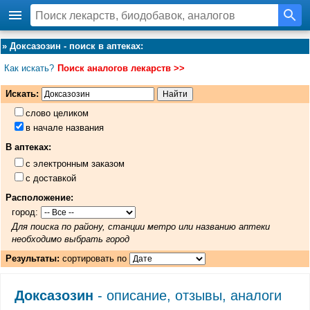
»
Доксазозин - поиск в аптеках
:
Как искать?
Поиск аналогов лекарств >>
Искать:
слово целиком
в начале названия
В аптеках:
с электронным заказом
с доставкой
Расположение:
город:
Для поиска по району, станции метро или названию аптеки
необходимо выбрать город
Результаты:
сортировать по
Доксазозин
- описание, отзывы, аналоги