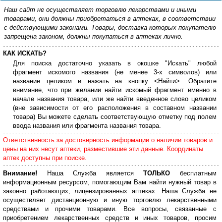
Наш сайт не осуществляет торговлю лекарствами и иными
товарами, они должны приобретаться в аптеках, в соответствии
с действующими законами. Товары, доставка которых покупателю
запрещена законом, должны покупаться в аптеках лично.
КАК ИСКАТЬ?
Для поиска достаточно указать в окошке "Искать" любой
фрагмент искомого названия (не менее 3-х символов) или
название целиком и нажать на кнопку <Найти>. Обратите
внимание, что при желании найти искомый фрагмент именно в
начале названия товара, или же найти введенное слово целиком
(вне зависимости от его расположения в составном названии
товара) Вы можете сделать соответствующую отметку под полем
ввода названия или фрагмента названия товара.
Ответственность за достоверность информации о наличии товаров и
цены на них несут аптеки, разместившие эти данные. Координаты
аптек доступны при поиске.
Внимание!
Наша Служба является
ТОЛЬКО
бесплатным
информационным ресурсом, помогающим Вам найти нужный товар в
законно работающих, лицензированных аптеках. Наша Служба не
осуществляет дистанционную и иную торговлю лекарственными
средствами и прочими товарами. Все вопросы, связанные с
приобретением лекарственных средств и иных товаров, просим