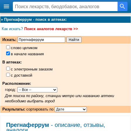
»
Прегнаферрум - поиск в аптеках
:
Как искать?
Поиск аналогов лекарств >>
Искать:
слово целиком
в начале названия
В аптеках:
с электронным заказом
с доставкой
Расположение:
город:
Для поиска по району, станции метро или названию аптеки
необходимо выбрать город
Результаты:
сортировать по
Прегнаферрум
- описание, отзывы,
аналоги