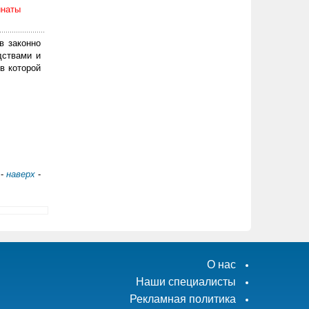
инаты
в законно
дствами и
в которой
-
наверх
-
О нас
Наши специалисты
Рекламная политика