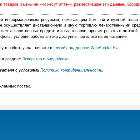
 товаров и цены на них несут аптеки, разместившие эти данные. Коорд
м информационным ресурсом, помогающим Вам найти нужный товар 
е осуществляет дистанционную и иную торговлю лекарственными сре
нием лекарственных средств и иных товаров, просим решать с аптекой, 
фоны, условия работы аптеки доступны при клике на ее название.
у в работе узла - пишите в
службу поддержки WebApteka.RU
.
е в разделе
Лекарства и биодобавки
.
ователя с условиями
Политики конфиденциальности
.
кламных постах.