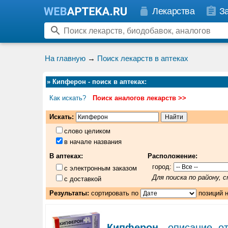
Лекарства
З
На главную
→
Поиск лекарств в аптеках
»
Кипферон - поиск в аптеках
:
Как искать?
Поиск аналогов лекарств >>
Искать:
слово целиком
в начале названия
В аптеках:
Расположение:
город:
с электронным заказом
Для поиска по району,
с доставкой
Результаты:
сортировать по
позиций 
Кипферон
- описание, о