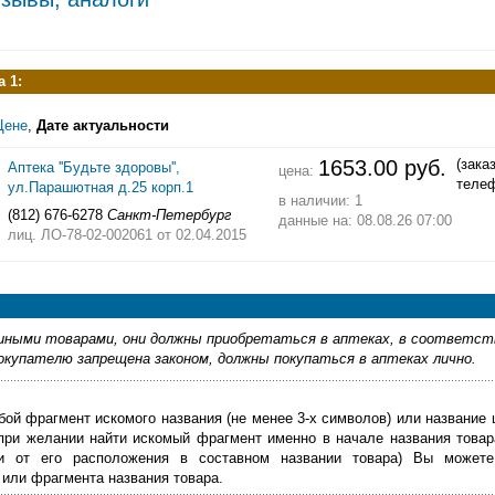
 1:
Цене
,
Дате актуальности
1653.00 руб.
(зака
Аптека ''Будьте здоровы'',
цена:
теле
ул.Парашютная д.25 корп.1
в наличии: 1
(812) 676-6278
Санкт-Петербург
данные на: 08.08.26 07:00
лиц. ЛО-78-02-002061
от 02.04.2015
ными товарами, они должны приобретаться в аптеках, в соответст
купателю запрещена законом, должны покупаться в аптеках лично.
бой фрагмент искомого названия (не менее 3-х символов) или название 
 при желании найти искомый фрагмент именно в начале названия товар
ти от его расположения в составном названии товара) Вы можете
или фрагмента названия товара.