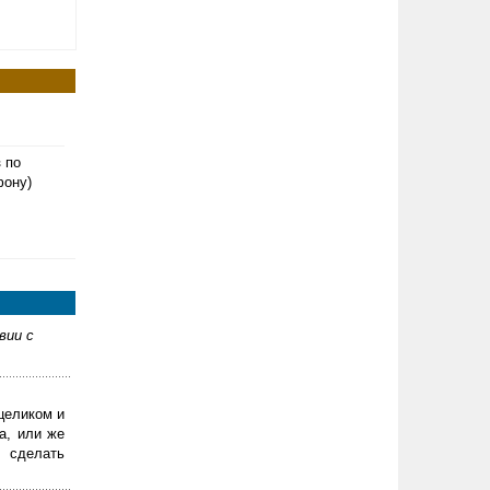
з по
фону)
вии с
целиком и
а, или же
 сделать