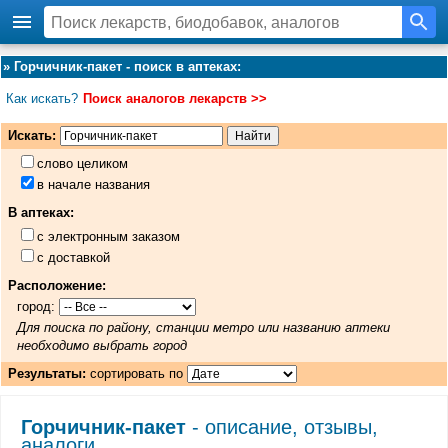
»
Горчичник-пакет - поиск в аптеках
:
Как искать?
Поиск аналогов лекарств >>
Искать:
слово целиком
в начале названия
В аптеках:
с электронным заказом
с доставкой
Расположение:
город:
Для поиска по району, станции метро или названию аптеки
необходимо выбрать город
Результаты:
сортировать по
Горчичник-пакет
- описание, отзывы,
аналоги