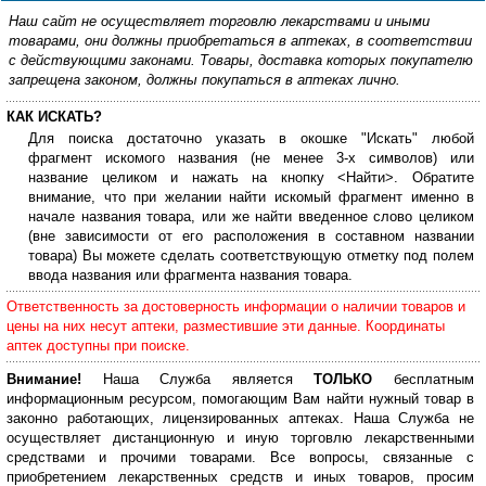
Наш сайт не осуществляет торговлю лекарствами и иными
товарами, они должны приобретаться в аптеках, в соответствии
с действующими законами. Товары, доставка которых покупателю
запрещена законом, должны покупаться в аптеках лично.
КАК ИСКАТЬ?
Для поиска достаточно указать в окошке "Искать" любой
фрагмент искомого названия (не менее 3-х символов) или
название целиком и нажать на кнопку <Найти>. Обратите
внимание, что при желании найти искомый фрагмент именно в
начале названия товара, или же найти введенное слово целиком
(вне зависимости от его расположения в составном названии
товара) Вы можете сделать соответствующую отметку под полем
ввода названия или фрагмента названия товара.
Ответственность за достоверность информации о наличии товаров и
цены на них несут аптеки, разместившие эти данные. Координаты
аптек доступны при поиске.
Внимание!
Наша Служба является
ТОЛЬКО
бесплатным
информационным ресурсом, помогающим Вам найти нужный товар в
законно работающих, лицензированных аптеках. Наша Служба не
осуществляет дистанционную и иную торговлю лекарственными
средствами и прочими товарами. Все вопросы, связанные с
приобретением лекарственных средств и иных товаров, просим