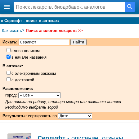
»
Серлифт - поиск в аптеках
:
Как искать?
Поиск аналогов лекарств >>
Искать:
слово целиком
в начале названия
В аптеках:
с электронным заказом
с доставкой
Расположение:
город:
Для поиска по району, станции метро или названию аптеки
необходимо выбрать город
Результаты:
сортировать по
Серлифт
- описание, отзывы,