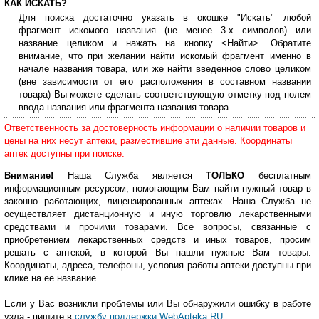
КАК ИСКАТЬ?
Для поиска достаточно указать в окошке "Искать" любой
фрагмент искомого названия (не менее 3-х символов) или
название целиком и нажать на кнопку <Найти>. Обратите
внимание, что при желании найти искомый фрагмент именно в
начале названия товара, или же найти введенное слово целиком
(вне зависимости от его расположения в составном названии
товара) Вы можете сделать соответствующую отметку под полем
ввода названия или фрагмента названия товара.
Ответственность за достоверность информации о наличии товаров и
цены на них несут аптеки, разместившие эти данные. Координаты
аптек доступны при поиске.
Внимание!
Наша Служба является
ТОЛЬКО
бесплатным
информационным ресурсом, помогающим Вам найти нужный товар в
законно работающих, лицензированных аптеках. Наша Служба не
осуществляет дистанционную и иную торговлю лекарственными
средствами и прочими товарами. Все вопросы, связанные с
приобретением лекарственных средств и иных товаров, просим
решать с аптекой, в которой Вы нашли нужные Вам товары.
Координаты, адреса, телефоны, условия работы аптеки доступны при
клике на ее название.
Если у Вас возникли проблемы или Вы обнаружили ошибку в работе
узла - пишите в
службу поддержки WebApteka.RU
.