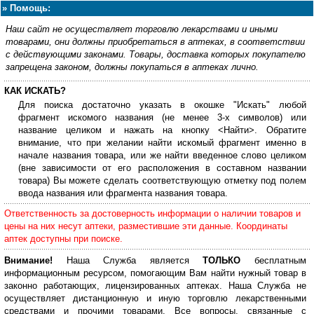
»
Помощь:
Наш сайт не осуществляет торговлю лекарствами и иными
товарами, они должны приобретаться в аптеках, в соответствии
с действующими законами. Товары, доставка которых покупателю
запрещена законом, должны покупаться в аптеках лично.
КАК ИСКАТЬ?
Для поиска достаточно указать в окошке "Искать" любой
фрагмент искомого названия (не менее 3-х символов) или
название целиком и нажать на кнопку <Найти>. Обратите
внимание, что при желании найти искомый фрагмент именно в
начале названия товара, или же найти введенное слово целиком
(вне зависимости от его расположения в составном названии
товара) Вы можете сделать соответствующую отметку под полем
ввода названия или фрагмента названия товара.
Ответственность за достоверность информации о наличии товаров и
цены на них несут аптеки, разместившие эти данные. Координаты
аптек доступны при поиске.
Внимание!
Наша Служба является
ТОЛЬКО
бесплатным
информационным ресурсом, помогающим Вам найти нужный товар в
законно работающих, лицензированных аптеках. Наша Служба не
осуществляет дистанционную и иную торговлю лекарственными
средствами и прочими товарами. Все вопросы, связанные с