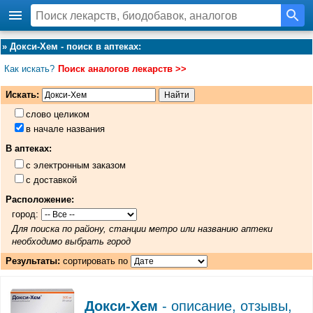
»
Докси-Хем - поиск в аптеках
:
Как искать?
Поиск аналогов лекарств >>
Искать:
слово целиком
в начале названия
В аптеках:
с электронным заказом
с доставкой
Расположение:
город:
Для поиска по району, станции метро или названию аптеки
необходимо выбрать город
Результаты:
сортировать по
Докси-Хем
- описание, отзывы,