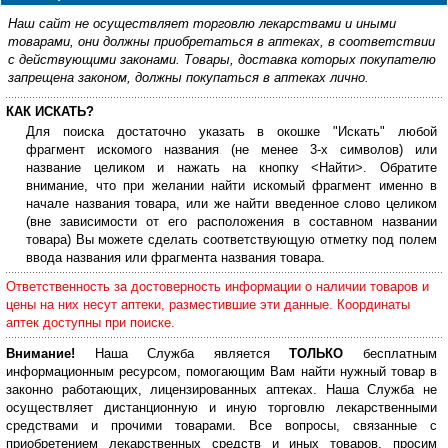
Наш сайт не осуществляет торговлю лекарствами и иными
товарами, они должны приобретаться в аптеках, в соответствии
с действующими законами. Товары, доставка которых покупателю
запрещена законом, должны покупаться в аптеках лично.
КАК ИСКАТЬ?
Для поиска достаточно указать в окошке "Искать" любой
фрагмент искомого названия (не менее 3-х символов) или
название целиком и нажать на кнопку <Найти>. Обратите
внимание, что при желании найти искомый фрагмент именно в
начале названия товара, или же найти введенное слово целиком
(вне зависимости от его расположения в составном названии
товара) Вы можете сделать соответствующую отметку под полем
ввода названия или фрагмента названия товара.
Ответственность за достоверность информации о наличии товаров и
цены на них несут аптеки, разместившие эти данные. Координаты
аптек доступны при поиске.
Внимание!
Наша Служба является
ТОЛЬКО
бесплатным
информационным ресурсом, помогающим Вам найти нужный товар в
законно работающих, лицензированных аптеках. Наша Служба не
осуществляет дистанционную и иную торговлю лекарственными
средствами и прочими товарами. Все вопросы, связанные с
приобретением лекарственных средств и иных товаров, просим