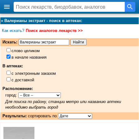
»
Валерианы экстракт - поиск в аптеках
:
Как искать?
Поиск аналогов лекарств >>
Искать:
слово целиком
в начале названия
В аптеках:
с электронным заказом
с доставкой
Расположение:
город:
Для поиска по району, станции метро или названию аптеки
необходимо выбрать город
Результаты:
сортировать по