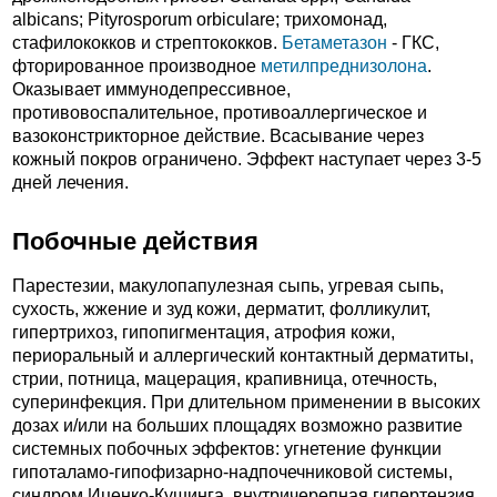
albicans; Pityrosporum orbiculare; трихомонад,
стафилококков и стрептококков.
Бетаметазон
- ГКС,
фторированное производное
метилпреднизолона
.
Оказывает иммунодепрессивное,
противовоспалительное, противоаллергическое и
вазоконстрикторное действие. Всасывание через
кожный покров ограничено. Эффект наступает через 3-5
дней лечения.
Побочные действия
Парестезии, макулопапулезная сыпь, угревая сыпь,
сухость, жжение и зуд кожи, дерматит, фолликулит,
гипертрихоз, гипопигментация, атрофия кожи,
периоральный и аллергический контактный дерматиты,
стрии, потница, мацерация, крапивница, отечность,
суперинфекция. При длительном применении в высоких
дозах и/или на больших площадях возможно развитие
системных побочных эффектов: угнетение функции
гипоталамо-гипофизарно-надпочечниковой системы,
синдром Иценко-Кушинга, внутричерепная гипертензия.