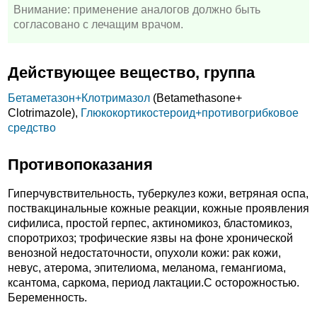
Внимание: применение аналогов должно быть
согласовано с лечащим врачом.
Действующее вещество, группа
Бетаметазон+
Клотримазол
(Betamethasone+
Clotrimazole),
Глюкокортикостероид+противогрибковое
средство
Противопоказания
Гиперчувствительность, туберкулез кожи, ветряная оспа,
поствакцинальные кожные реакции, кожные проявления
сифилиса, простой герпес, актиномикоз, бластомикоз,
споротрихоз; трофические язвы на фоне хронической
венозной недостаточности, опухоли кожи: рак кожи,
невус, атерома, эпителиома, меланома, гемангиома,
ксантома, саркома, период лактации.C осторожностью.
Беременность.