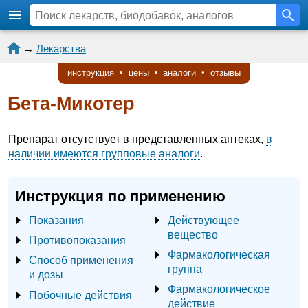
→
Лекарства
инструкция
•
цены
•
аналоги
•
отзывы
Бета-Микотер
Препарат отсутствует в представленных аптеках,
в
наличии имеются групповые аналоги
.
Инструкция по применению
Показания
Действующее
вещество
Противопоказания
Фармакологическая
Способ применения
группа
и дозы
Фармакологическое
Побочные действия
действие