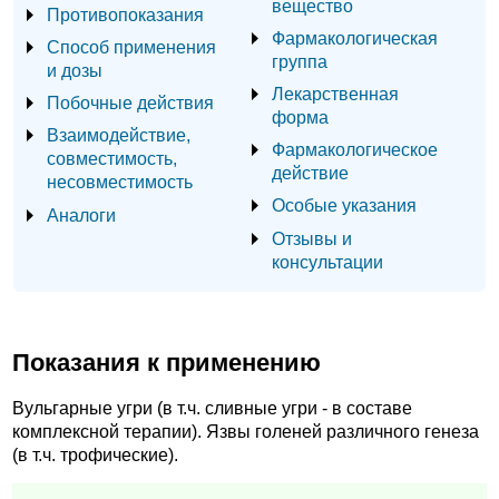
вещество
Противопоказания
Фармакологическая
Способ применения
группа
и дозы
Лекарственная
Побочные действия
форма
Взаимодействие,
Фармакологическое
совместимость,
действие
несовместимость
Особые указания
Аналоги
Отзывы и
консультации
Показания к применению
Вульгарные угри (в т.ч. сливные угри - в составе
комплексной терапии). Язвы голеней различного генеза
(в т.ч. трофические).