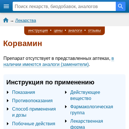
→
Лекарства
инструкция
•
цены
•
аналоги
•
отзывы
Корвамин
Препарат отсутствует в представленных аптеках,
в
наличии имеются аналоги (заменители)
.
Инструкция по применению
Показания
Действующее
вещество
Противопоказания
Фармакологическая
Способ применения
группа
и дозы
Лекарственная
Побочные действия
форма