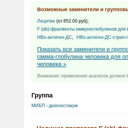
Возможные заменители и группов
Лецитин
(от 852.00 руб),
F (ab)-фрагменты иммуноглобулинов для 
HBs-антиген-ДС
,
HBs-антиген-ДС-стрип
Показать все заменители и групп
гамма-глобулина человека для о
человека »
Внимание: применение аналогов должно б
Группа
МИБП - диагностикум