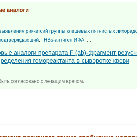
ые аналоги
выявления риккетсий группы клещевых пятнистых лихорад
-подтверждающий
,
HBs-антиген ИФА
…
овые аналоги препарата F (ab)-фрагмент резусн
пределения гомореактанта в сыворотке крови
ыть согласовано с лечащим врачом.