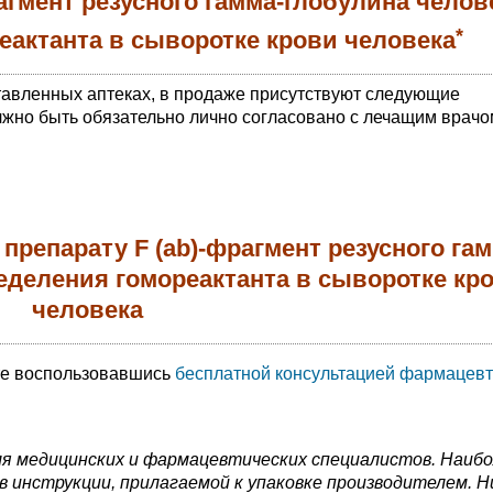
агмент резусного гамма-глобулина челов
*
еактанта в сыворотке крови человека
тавленных аптеках, в продаже присутствуют следующие
жно быть обязательно лично согласовано с лечащим врачо
препарату F (ab)-фрагмент резусного гам
еделения гомореактанта в сыворотке кр
человека
те воспользовавшись
бесплатной консультацией фармацевт
я медицинских и фармацевтических специалистов. Наиб
 инструкции, прилагаемой к упаковке производителем. Н