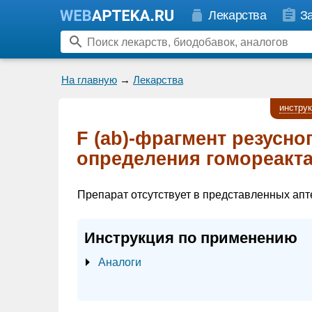
Лекарства
З
На главную
→
Лекарства
инстру
F (ab)-фрагмент резусно
определения гомореакта
Препарат отсутствует в представленных апт
Инструкция по применению
Аналоги