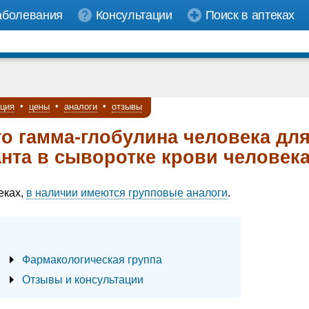
аболевания
Консультации
Поиск в аптеках
кция
•
цены
•
аналоги
•
отзывы
го гамма-глобулина человека дл
нта в сыворотке крови человек
еках,
в наличии имеются групповые аналоги
.
Фармакологическая группа
Отзывы и консультации