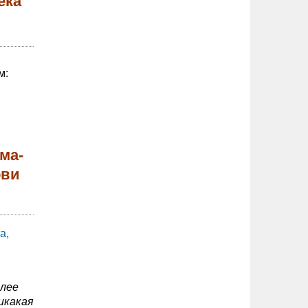
ека
м:
ма-
ови
а,
олее
икакая