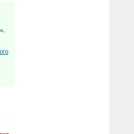
ок
,
ого