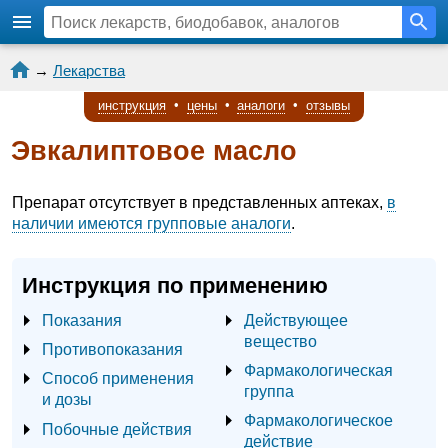
→
Лекарства
инструкция
•
цены
•
аналоги
•
отзывы
Эвкалиптовое масло
Препарат отсутствует в представленных аптеках,
в
наличии имеются групповые аналоги
.
Инструкция по применению
Показания
Действующее
вещество
Противопоказания
Фармакологическая
Способ применения
группа
и дозы
Фармакологическое
Побочные действия
действие