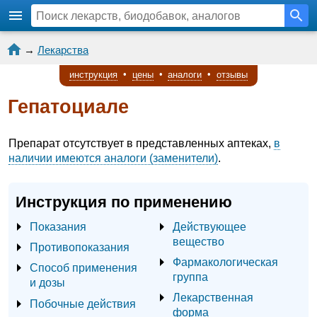
→
Лекарства
инструкция
•
цены
•
аналоги
•
отзывы
Гепатоциале
Препарат отсутствует в представленных аптеках,
в
наличии имеются аналоги (заменители)
.
Инструкция по применению
Показания
Действующее
вещество
Противопоказания
Фармакологическая
Способ применения
группа
и дозы
Лекарственная
Побочные действия
форма