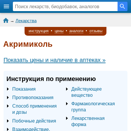
→
Лекарства
инструкция
•
цены
•
аналоги
•
отзывы
Акримиколь
Показать цены и наличие в аптеках »
Инструкция по применению
Показания
Действующее
вещество
Противопоказания
Фармакологическая
Способ применения
группа
и дозы
Лекарственная
Побочные действия
форма
Взаимодействие,