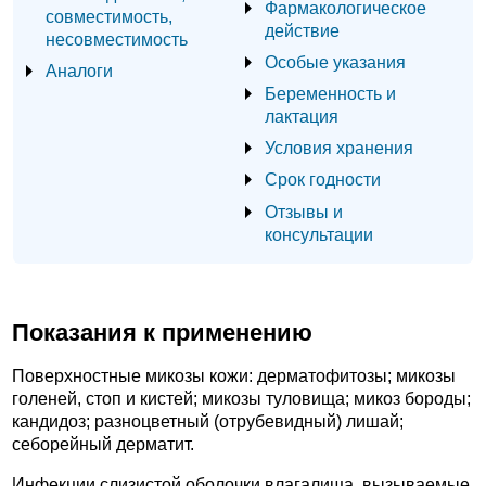
Фармакологическое
совместимость,
действие
несовместимость
Особые указания
Аналоги
Беременность и
лактация
Условия хранения
Срок годности
Отзывы и
консультации
Показания к применению
Поверхностные микозы кожи: дерматофитозы; микозы
голеней, стоп и кистей; микозы туловища; микоз бороды;
кандидоз; разноцветный (отрубевидный) лишай;
себорейный дерматит.
Инфекции слизистой оболочки влагалища, вызываемые