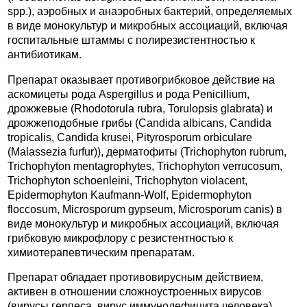
spp.), аэробных и анаэробных бактерий, определяемых
в виде монокультур и микробных ассоциаций, включая
госпитальные штаммы с полирезистентностью к
антибиотикам.
Препарат оказывает противогрибковое действие на
аскомицеты рода Aspergillus и рода Penicillium,
дрожжевые (Rhodotorula rubra, Torulopsis glabrata) и
дрожжеподобные грибы (Candida albicans, Candida
tropicalis, Candida krusei, Pityrosporum orbiculare
(Malassezia furfur)), дерматофиты (Trichophyton rubrum,
Trichophyton mentagrophytes, Trichophyton verrucosum,
Trichophyton schoenleini, Trichophyton violacent,
Epidermophyton Kaufmann-Wolf, Epidermophyton
floccosum, Microsporum gypseum, Microsporum canis) в
виде монокультур и микробных ассоциаций, включая
грибковую микрофлору с резистентностью к
химиотерапевтическим препаратам.
Препарат обладает противовирусным действием,
активен в отношении сложноустроенных вирусов
(вирусы герпеса, вирус иммунодефицита человека).