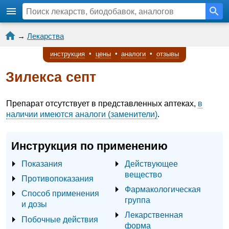
→
Лекарства
инструкция
•
цены
•
аналоги
•
отзывы
Зилекса септ
Препарат отсутствует в представленных аптеках,
в
наличии имеются аналоги (заменители)
.
Инструкция по применению
Показания
Действующее
вещество
Противопоказания
Фармакологическая
Способ применения
группа
и дозы
Лекарственная
Побочные действия
форма