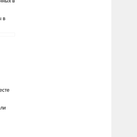
нных в
ы в
есте
или