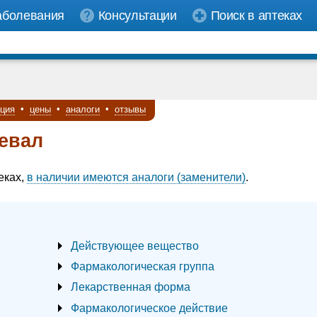
аболевания
Консультации
Поиск в аптеках
кция
•
цены
•
аналоги
•
отзывы
евал
еках,
в наличии имеются аналоги (заменители)
.
Действующее вещество
Фармакологическая группа
Лекарственная форма
Фармакологическое действие