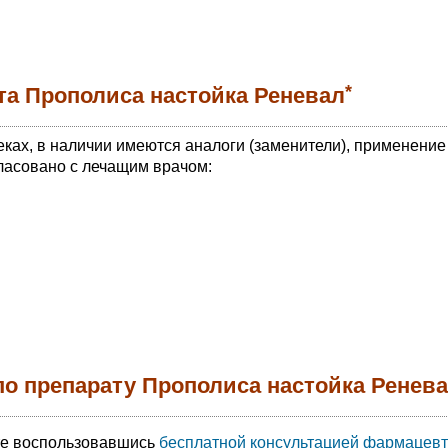
*
та Прополиса настойка Реневал
еках, в наличии имеются аналоги (заменители), применение
ласовано с лечащим врачом:
по препарату Прополиса настойка Ренев
те воспользовавшись
бесплатной консультацией фармацевт