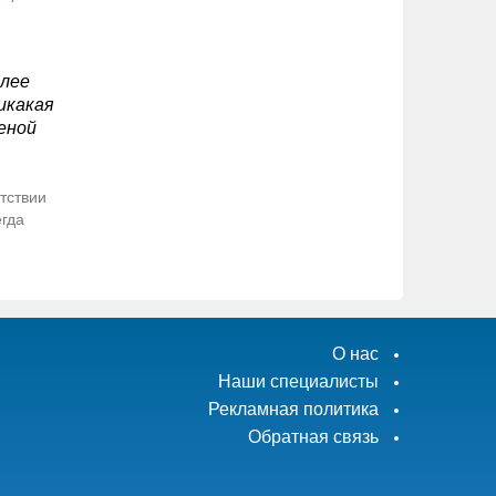
олее
икакая
еной
тствии
егда
О нас
Наши специалисты
Рекламная политика
Обратная связь