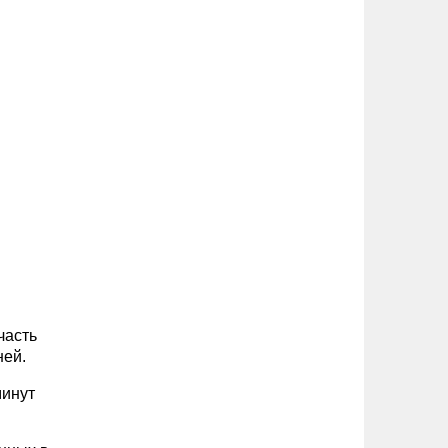
в
часть
ней.
минут