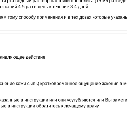
ти рта водный раствор настойки прополиса (15 мл разведе
сканий 4-5 раз в день в течение 3-4 дней.
ям тому способу применения и в тех дозах которые указан
аживляющее действие.
аснение кожи сыпь) кратковременное ощущение жжения в м
азанные в инструкции или они усугубляются или Вы замет
е в инструкции обратитесь к лечащему врачу.