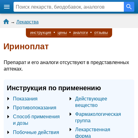
→
Лекарства
инструкция
•
цены
•
аналоги
•
отзывы
Ириноплат
Препарат и его аналоги отсуствуют в представленных
аптеках.
Инструкция по применению
Показания
Действующее
вещество
Противопоказания
Фармакологическая
Способ применения
группа
и дозы
Лекарственная
Побочные действия
форма