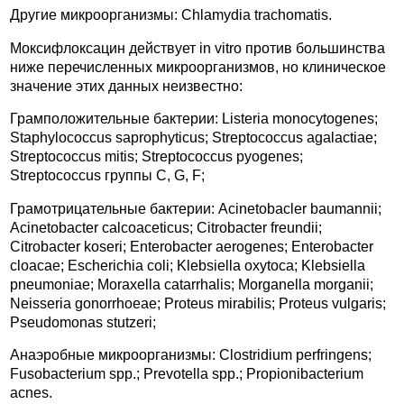
Другие микроорганизмы: Chlamydia trachomatis.
Моксифлоксацин действует in vitro против большинства
ниже перечисленных микроорганизмов, но клиническое
значение этих данных неизвестно:
Грамположительные бактерии: Listeria monocytogenes;
Staphylococcus saprophyticus; Streptococcus agalactiae;
Streptococcus mitis; Streptococcus pyogenes;
Streptococcus группы С, G, F;
Грамотрицательные бактерии: Acinetobacler baumannii;
Acinetobacter calcoaceticus; Citrobacter freundii;
Citrobacter koseri; Enterobacter aerogenes; Enterobacter
cloacae; Escherichia coli; Klebsiella oxytoca; Klebsiella
pneumoniae; Moraxella catarrhalis; Morganella morganii;
Neisseria gonorrhoeae; Proteus mirabilis; Proteus vulgaris;
Pseudomonas stutzeri;
Анаэробные микроорганизмы: Clostridium perfringens;
Fusobacterium spp.; Prevotella spp.; Propionibacterium
acnes.