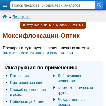
→
Лекарства
инструкция
•
цены
•
аналоги
•
отзывы
Моксифлоксацин-Оптик
Препарат отсутствует в представленных аптеках,
в
наличии имеются аналоги (заменители)
.
Инструкция по применению
Показания
Действующее
вещество
Противопоказания
Фармакологическая
Способ применения
группа
и дозы
Лекарственная
Побочные действия
форма