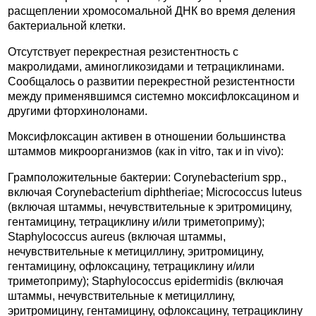
расщеплении хромосомальной ДНК во время деления
бактериальной клетки.
Отсутствует перекрестная резистентность с
макролидами, аминогликозидами и тетрациклинами.
Сообщалось о развитии перекрестной резистентности
между применявшимся системно моксифлоксацином и
другими фторхинолонами.
Моксифлоксацин активен в отношении большинства
штаммов микроорганизмов (как in vitro, так и in vivo):
Грамположительные бактерии: Corynebacterium spp.,
включая Corynebacterium diphtheriae; Micrococcus luteus
(включая штаммы, нечувствительные к эритромицину,
гентамицину, тетрациклину и/или триметоприму);
Staphylococcus aureus (включая штаммы,
нечувствительные к метициллину, эритромицину,
гентамицину, офлоксацину, тетрациклину и/или
триметоприму); Staphylococcus epidermidis (включая
штаммы, нечувствительные к метициллину,
эритромицину, гентамицину, офлоксацину, тетрациклину