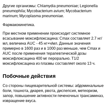
Другие организмы: Chlamydia pneumoniae; Legionella
pneumophila; Mycobacterium avium; Mycobacterium
marinum; Mycoplasma pneumoniae.
Фармакокинетика.
При местном применении происходит системное
всасывание моксифлоксацина: Cmax составляет 2.7 нг/
мл, величина AUC - 45 нг×ч/мл. Данные значения
примерно в 1600 раз и в 1000 раз меньше, чем Cmax и
AUC после применения терапевтической дозы
моксифлоксацина 400 мг перорально. T1/2
моксифлоксацина из плазмы составляет около 13 ч.
Побочные действия
Со стороны пищеварительной системы: абдоминальные
боли, тошнота, диарея, рвота, диспепсия, метеоризм,
запор, повышение активности печеночных трансаминаз,
извращение вкуса.