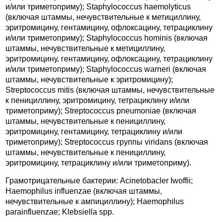
и/или триметоприму); Staphylococcus haemolyticus
(включая штаммы, нечувствительные к метициллину,
эритромицину, гентамицину, офлоксацину, тетрациклину
и/или триметоприму); Staphylococcus hominis (включая
штаммы, нечувствительные к метициллину,
эритромицину, гентамицину, офлоксацину, тетрациклину
и/или триметоприму); Staphylococcus warneri (включая
штаммы, нечувствительные к эритромицину);
Streptococcus mitis (включая штаммы, нечувствительные
к пенициллину, эритромицину, тетрациклину и/или
триметоприму); Streptococcus pneumoniae (включая
штаммы, нечувствительные к пенициллину,
эритромицину, гентамицину, тетрациклину и/или
триметоприму); Streptococcus группы viridans (включая
штаммы, нечувствительные к пенициллину,
эритромицину, тетрациклину и/или триметоприму).
Грамотрицательные бактерии: Acinetobacler Iwoffii;
Haemophilus influenzae (включая штаммы,
нечувствительные к ампициллину); Haemophilus
parainfluenzae; Klebsiella spp.