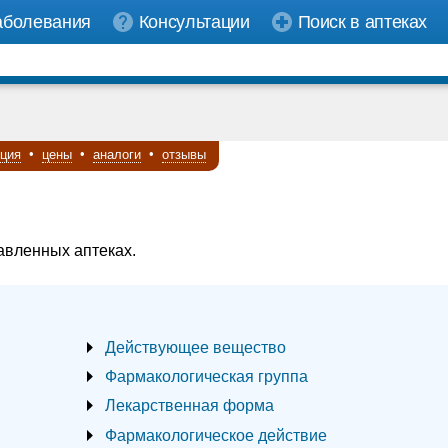
аболевания
Консультации
Поиск в аптеках
кция
•
цены
•
аналоги
•
отзывы
авленных аптеках.
Действующее вещество
Фармакологическая группа
Лекарственная форма
Фармакологическое действие