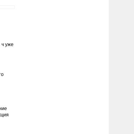
 ч уже
го
ние
кция