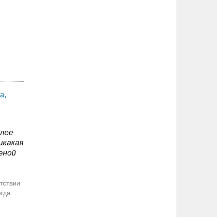
а,
олее
икакая
еной
тствии
егда