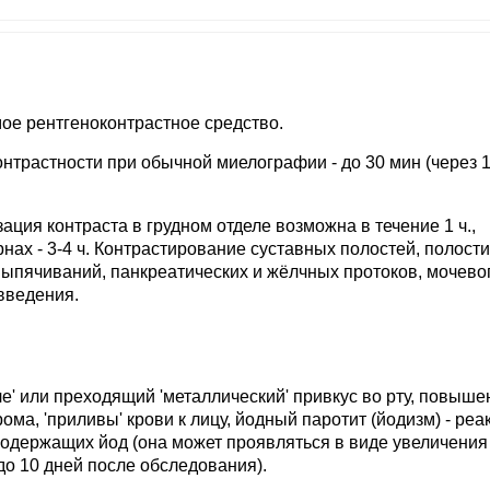
ое рентгеноконтрастное средство.
трастности при обычной миелографии - до 30 мин (через 1
ция контраста в грудном отделе возможна в течение 1 ч.,
рнах - 3-4 ч. Контрастирование суставных полостей, полости
ыпячиваний, панкреатических и жёлчных протоков, мочево
введения.
е' или преходящий 'металлический' привкус во рту, повыше
ма, 'приливы' крови к лицу, йодный паротит (йодизм) - реа
содержащих йод (она может проявляться в виде увеличения
до 10 дней после обследования).