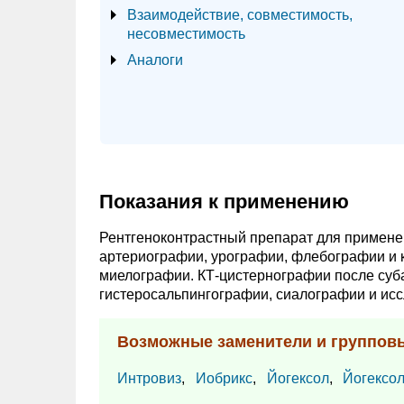
Взаимодействие, совместимость,
несовместимость
Аналоги
Показания к применению
Рентгеноконтрастный препарат для применен
артериографии, урографии, флебографии и к
миелографии. КТ-цистернографии после суб
гистеросальпингографии, сиалографии и исс
Возможные заменители и группов
Интровиз
,
Иобрикс
,
Йогексол
,
Йогексо