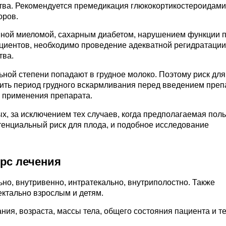
ва. Рекомендуется премедикация глюкокортикостероидами
оров.
нной миеломой, сахарным диабетом, нарушением функции п
циентов, необходимо проведение адекватной регидратации
тва.
ьной степени попадают в грудное молоко. Поэтому риск для
ить период грудного вскармливания перед введением преп
е применения препарата.
х, за исключением тех случаев, когда предполагаемая поль
тенциальный риск для плода, и подобное исследование
урс лечения
о, внутривенно, интратекально, внутриполостно. Также
ктально взрослым и детям.
ния, возраста, массы тела, общего состояния пациента и т