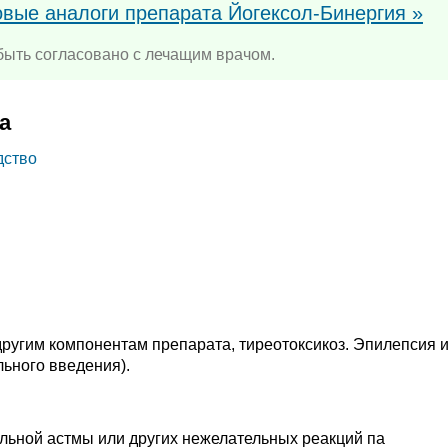
овые аналоги препарата Йогексол-Бинергия »
ыть согласовано с лечащим врачом.
а
дство
другим компонентам препарата, тиреотоксикоз. Эпилепсия 
ьного введения).
альной астмы или других нежелательных реакций па