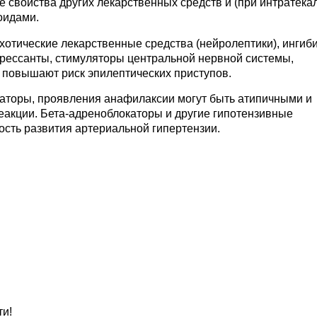
 свойства других лекарственных средств и (при интратека
оидами.
хотические лекарственные средства (нейролептики), ингиб
рессанты, стимуляторы центральной нервной системы,
 повышают риск эпилептических приступов.
аторы, проявления анафилаксии могут быть атипичными и
еакции. Бета-адреноблокаторы и другие гипотензивные
сть развития артериальной гипертензии.
ти!