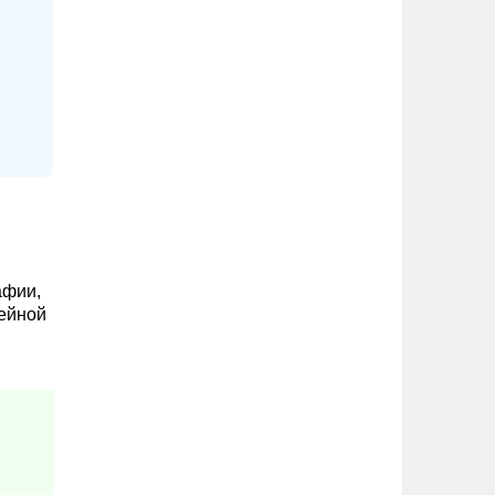
афии,
шейной