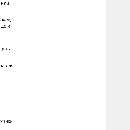
 или
очек,
 до и
арата
за для
ехники