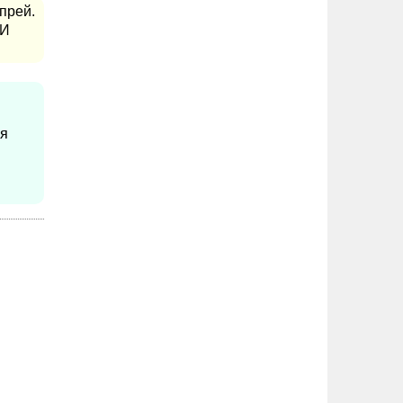
прей.
 И
ия