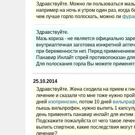
Здравствуйте. Можно ли пользоваться маз
например на ночь и утром один раз, когда 
чем лучше горло полоскать, можно ли
фура
Здравствуйте.
Мазь кориза - не является официально за
внутриаптечная заготовка конкретной апт
при беременности нет. Перед применением 
Панавир Инлайт спрей противопоказан для
Для полоскания горла Вы можете применят
25.10.2014
Здравствуйте. Жена сходила на прием к гин
лечение и сказали что мне тоже нужно пройт
дней
изопринозин
, потом 10 дней
вильпра
пьешь вильпрофен, нужно выпить 1 капсул
день применять панавир инлайт для интим з
Подскажите пожалуйста от чего такое лече
выпить спиртное, какие последствия могут 
лечение?