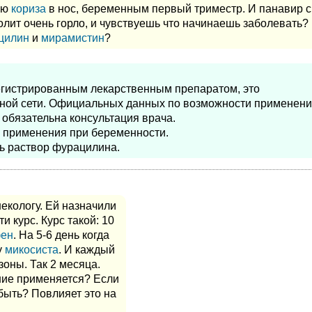
ью
кориза
в нос, беременным первый триместр. И панавир с
болит очень горло, и чувствуешь что начинаешь заболевать?
цилин
и
мирамистин
?
регистрированным лекарственным препаратом, это
ечной сети. Официальных данных по возможности применен
обязательна консультация врача.
 применения при беременности.
ь раствор фурацилина.
екологу. Ей назначили
и курс. Курс такой: 10
фен
. На 5-6 день когда
у
микосиста
. И каждый
оны. Так 2 месяца.
ние применяется? Если
быть? Повлияет это на