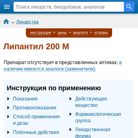
→
Лекарства
инструкция
•
цены
•
аналоги
•
отзывы
Липантил 200 М
Препарат отсутствует в представленных аптеках,
в
наличии имеются аналоги (заменители)
.
Инструкция по применению
Показания
Действующее
вещество
Противопоказания
Фармакологическая
Способ применения
группа
и дозы
Лекарственная
Побочные действия
форма