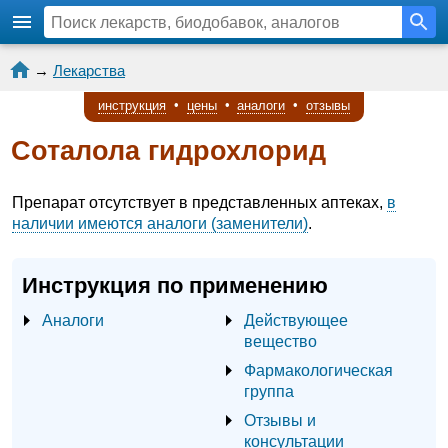
→
Лекарства
инструкция
•
цены
•
аналоги
•
отзывы
Соталола гидрохлорид
Препарат отсутствует в представленных аптеках,
в
наличии имеются аналоги (заменители)
.
Инструкция по применению
Аналоги
Действующее
вещество
Фармакологическая
группа
Отзывы и
консультации