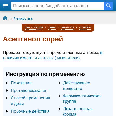
→
Лекарства
инструкция
•
цены
•
аналоги
•
отзывы
Асептинол спрей
Препарат отсутствует в представленных аптеках,
в
наличии имеются аналоги (заменители)
.
Инструкция по применению
Показания
Действующее
вещество
Противопоказания
Фармакологическая
Способ применения
группа
и дозы
Лекарственная
Побочные действия
форма