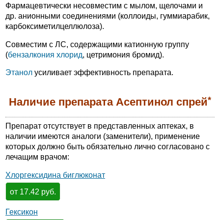
Фармацевтически несовместим с мылом, щелочами и
др. анионными соединениями (коллоиды, гуммиарабик,
карбоксиметилцеллюлоза).
Совместим с ЛС, содержащими катионную группу
(
бензалкония хлорид
, цетримония бромид).
Этанол
усиливает эффективность препарата.
*
Наличие препарата Асептинол спрей
Препарат отсутствует в представленных аптеках, в
наличии имеются аналоги (заменители), применение
которых должно быть обязательно лично согласовано с
лечащим врачом:
Хлоргексидина биглюконат
от 17.42 руб.
Гексикон