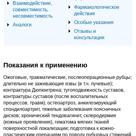
Взаимодействие,
Фармакологическое
совместимость,
действие
несовместимость
Особые указания
Аналоги
Отзывы и
консультации
Показания к применению
Ожоговые, травматические, послеоперационные рубцы;
длительно не заживающие язвы (в т.ч. лучевые);
контрактура Дюпюитрена; тугоподвижность суставов,
контрактуры суставов (после воспалительных
процессов, травм), остеоартроз, анкилозирующий
спондилоартрит, тяжелые заболевания поясничных
дисков; хронический тендовагинит, склеродермия
(кожные проявления), гематома мягких тканей
поверхностной локализации; подготовка к кожно-
пластическим операциям по поводу рубцовых стяжений.