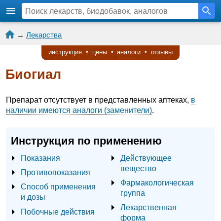
→
Лекарства
инструкция
•
цены
•
аналоги
•
отзывы
Биогиал
Препарат отсутствует в представленных аптеках,
в
наличии имеются аналоги (заменители)
.
Инструкция по применению
Показания
Действующее
вещество
Противопоказания
Фармакологическая
Способ применения
группа
и дозы
Лекарственная
Побочные действия
форма