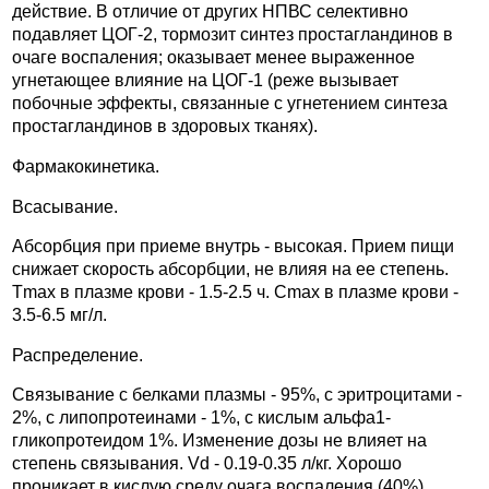
действие. В отличие от других НПВС селективно
подавляет ЦОГ-2, тормозит синтез простагландинов в
очаге воспаления; оказывает менее выраженное
угнетающее влияние на ЦОГ-1 (реже вызывает
побочные эффекты, связанные с угнетением синтеза
простагландинов в здоровых тканях).
Фармакокинетика.
Всасывание.
Абсорбция при приеме внутрь - высокая. Прием пищи
снижает скорость абсорбции, не влияя на ее степень.
Тmax в плазме крови - 1.5-2.5 ч. Сmax в плазме крови -
3.5-6.5 мг/л.
Распределение.
Связывание с белками плазмы - 95%, с эритроцитами -
2%, с липопротеинами - 1%, с кислым альфа1-
гликопротеидом 1%. Изменение дозы не влияет на
степень связывания. Vd - 0.19-0.35 л/кг. Хорошо
проникает в кислую среду очага воспаления (40%),