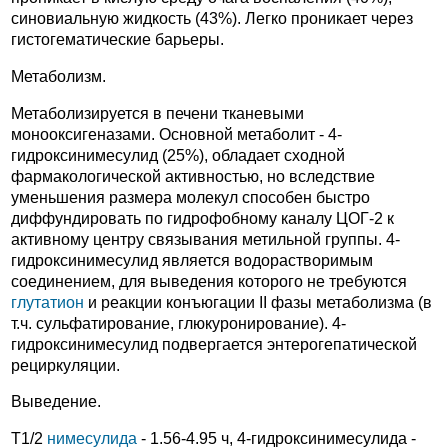
синовиальную жидкость (43%). Легко проникает через
гистогематические барьеры.
Метаболизм.
Метаболизируется в печени тканевыми
монооксигеназами. Основной метаболит - 4-
гидроксинимесулид (25%), обладает сходной
фармакологической активностью, но вследствие
уменьшения размера молекул способен быстро
диффундировать по гидрофобному каналу ЦОГ-2 к
активному центру связывания метильной группы. 4-
гидроксинимесулид является водорастворимым
соединением, для выведения которого не требуются
глутатион
и реакции конъюгации II фазы метаболизма (в
т.ч. сульфатирование, глюкуронирование). 4-
гидроксинимесулид подвергается энтерогепатической
рециркуляции.
Выведение.
Т1/2
нимесулида
- 1.56-4.95 ч, 4-гидроксинимесулида -